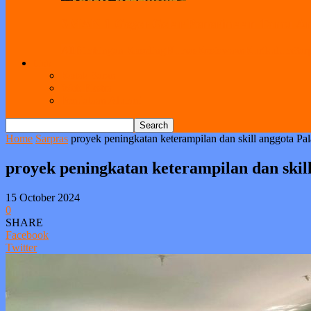
SMAN 1 Geger Gelar Penerimaan Tamu Amb
All
Bimbingan Koseling
Humas
Kesiswaan
Kurikulum
Sar
Link
Kotak Saran
Web Ekstra
Pendataan Alumni
Home
Sarpras
proyek peningkatan keterampilan dan skill anggota 
proyek peningkatan keterampilan dan ski
15 October 2024
0
SHARE
Facebook
Twitter