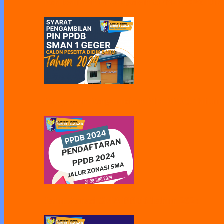
Pelaksanaan Gladi Bersih OSN-P 2026 Dila
Pelayanan Pengambilan PIN PPDB Tahun
Jalur Zonasi SMA PPDB Tahun 2024