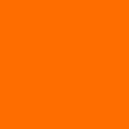
ksanakan di SMAN 1 Geger, Diikuti 22 Peserta dari
esiasi kepada Puluhan Siswa Berprestasi pada Upaca