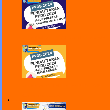
Jalur Prestasi Nilai Akademik PPDB 2024
Jalur Prestasi Hasil Lomba PPDB 2024
All
Agenda
Pengumuman
Program