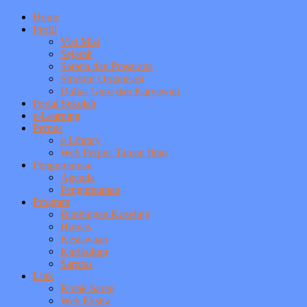
Home
Profil
Visi Misi
Sejarah
Sarana dan Prasarana
Struktur Organisasi
Daftar Guru dan Karyawan
Portal Sekolah
e-Learning
Perpus
e-Library
Web Perpus Taman Ilmu
Pengumuman
Agenda
Pengumuman
Program
Bimbingan Koseling
Humas
Kesiswaan
Kurikulum
Sarpras
Link
Kotak Saran
Web Ekstra