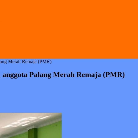
alan Gugus Depan 02025–02026, Perkuat Karakter 
pras
Palang Merah Remaja (PMR)
ll anggota Palang Merah Remaja (PMR)