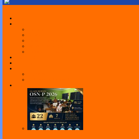
Home
Profil
Visi Misi
Sejarah
Sarana dan Prasarana
Struktur Organisasi
Daftar Guru dan Karyawan
Portal Sekolah
e-Learning
Perpus
e-Library
Web Perpus Taman Ilmu
Pengumuman