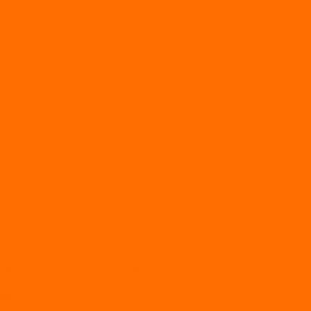
esiasi kepada Puluhan Siswa Berprestasi pada Upaca
alan Gugus Depan 02025–02026, Perkuat Karakter 
pras