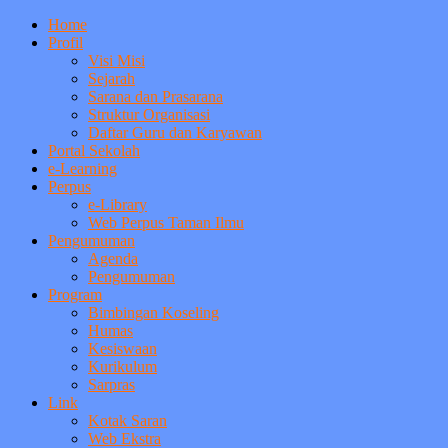
Home
Profil
Visi Misi
Sejarah
Sarana dan Prasarana
Struktur Organisasi
Daftar Guru dan Karyawan
Portal Sekolah
e-Learning
Perpus
e-Library
Web Perpus Taman Ilmu
Pengumuman
Agenda
Pengumuman
Program
Bimbingan Koseling
Humas
Kesiswaan
Kurikulum
Sarpras
Link
Kotak Saran
Web Ekstra