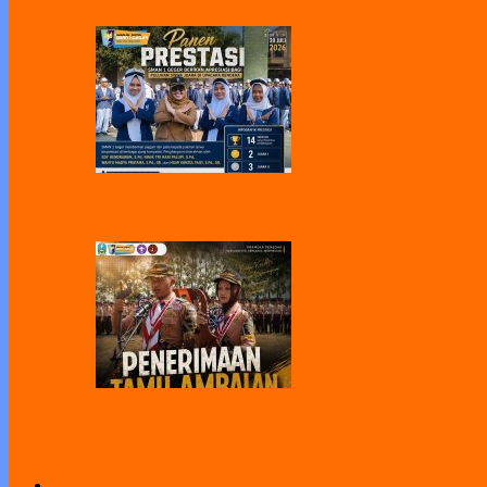
Panen Prestasi, SMAN 1 Geger Berikan Apr
SMAN 1 Geger Gelar Penerimaan Tamu Amb
All
Bimbingan Koseling
Humas
Kesiswaan
Kurikulum
Sar
Link