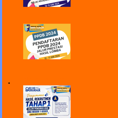
Jalur Prestasi Nilai Akademik PPDB 2024
Jalur Prestasi Hasil Lomba PPDB 2024
All
Agenda
Pengumuman
Program