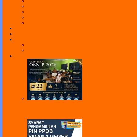
Visi Misi
Sejarah
Sarana dan Prasarana
Struktur Organisasi
Daftar Guru dan Karyawan
Portal Sekolah
e-Learning
Perpus
e-Library
Web Perpus Taman Ilmu
Pengumuman
Pelaksanaan Gladi Bersih OSN-P 2026 Dila