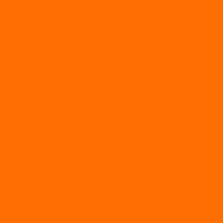
AP 1 CALON PENGURUS OSIS SMA NEGERI 1 
Bidang Olahraga, Riset, dan Karya Ilmiah
ksanakan di SMAN 1 Geger, Diikuti 22 Peserta dari