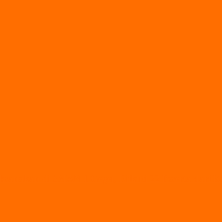
ksanakan di SMAN 1 Geger, Diikuti 22 Peserta dari