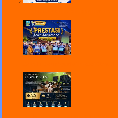
PENGUMUMAN HASIL REKRUTMEN TAH
SMAN 1 Geger Apresiasi Prestasi Siswa di 
Pelaksanaan Gladi Bersih OSN-P 2026 Dila