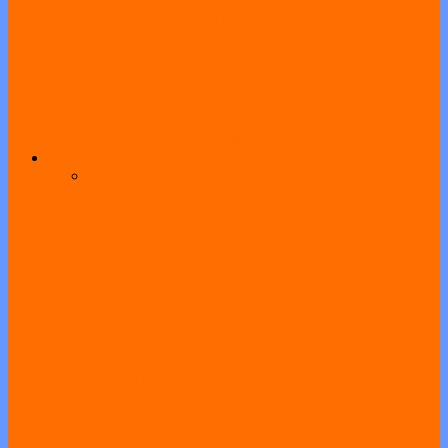
Jalur Prestasi Nilai Akademik PPDB 2024
Jalur Prestasi Hasil Lomba PPDB 2024
All
Agenda
Pengumuman
Program
SMAN 1 Geger Kenalkan Saka Bakti
Husada kepada Siswa dan Calon Dewan
Ambalan
PENGUMUMAN HASIL REKRUTMEN
TAHAP 1 CALON PENGURUS OSIS
SMA NEGERI 1 GEGER MASA BAKTI
2026/2027