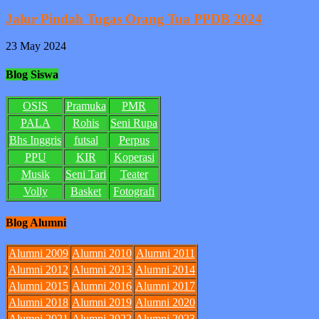
Jalur Pindah Tugas Orang Tua PPDB 2024
23 May 2024
Blog Siswa
OSIS
Pramuka
PMR
PALA
Rohis
Seni Rupa
Bhs Inggris
futsal
Perpus
PPU
KIR
Koperasi
Musik
Seni Tari
Teater
Volly
Basket
Fotografi
Blog Alumni
Alumni 2009
Alumni 2010
Alumni 2011
Alumni 2012
Alumni 2013
Alumni 2014
Alumni 2015
Alumni 2016
Alumni 2017
Alumni 2018
Alumni 2019
Alumni 2020
Alumni 2021
Alumni 2022
Alumni 2023