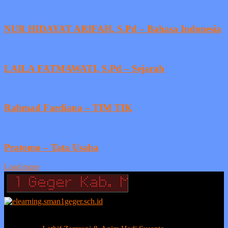
NUR HIDAYAT ARIFAH, S.Pd – Bahasa Indonesia
LAILA FATMAWATI, S.Pd – Sejarah
Rahmad Fardiana – TIM TIK
Pratomo – Tata Usaha
Load more
Berprestasi tanpa ada kejujuran adalah sia-sia, sedangkan kejujuran
tanpa prestasi adalah suatu kemunduran.