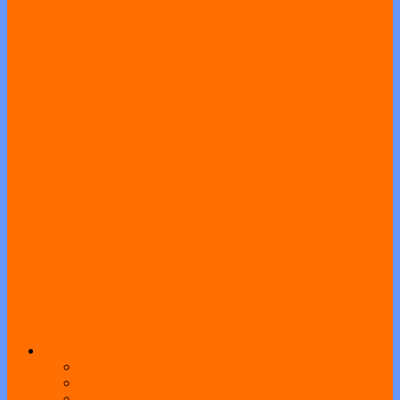
SMAN 1 Geger Apresiasi Prestasi Siswa di
Bidang Olahraga, Riset, dan Karya
Ilmiah
Pelaksanaan Gladi Bersih OSN-P 2026
Dilaksanakan di SMAN 1 Geger, Diikuti
22 Peserta dari Kabupaten Madiun
Panen Prestasi, SMAN 1 Geger Berikan
Apresiasi kepada Puluhan Siswa
Berprestasi pada Upacara Bendera
All
Bimbingan
Koseling
Humas
Kesiswaan
Kurikulum
Sarpras
Link
Kotak Saran
Web Ekstra
Pendataan Alumni