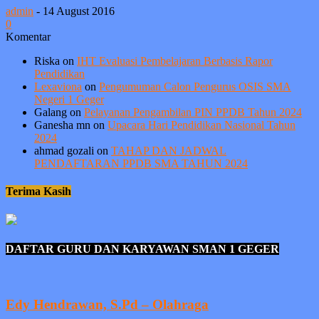
admin
-
14 August 2016
0
Komentar
Riska
on
IHT Evaluasi Pembelajaran Berbasis Rapor
Pendidikan
Lexaviona
on
Pengumuman Calon Pengurus OSIS SMA
Negeri 1 Geger
Galang
on
Pelayanan Pengambilan PIN PPDB Tahun 2024
Ganesha mn
on
Upacara Hari Pendidikan Nasional Tahun
2024
ahmad gozali
on
TAHAP DAN JADWAL
PENDAFTARAN PPDB SMA TAHUN 2024
Terima Kasih
DAFTAR GURU DAN KARYAWAN SMAN 1 GEGER
Edy Hendrawan, S.Pd – Olahraga