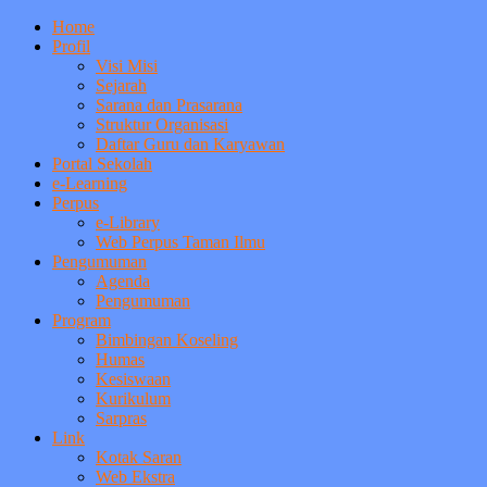
Home
Profil
Visi Misi
Sejarah
Sarana dan Prasarana
Struktur Organisasi
Daftar Guru dan Karyawan
Portal Sekolah
e-Learning
Perpus
e-Library
Web Perpus Taman Ilmu
Pengumuman
Agenda
Pengumuman
Program
Bimbingan Koseling
Humas
Kesiswaan
Kurikulum
Sarpras
Link
Kotak Saran
Web Ekstra