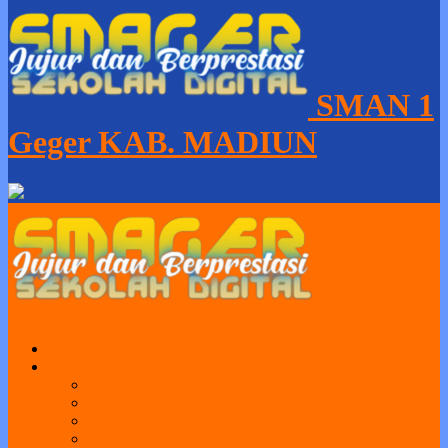
SMAN 1
Geger KAB. MADIUN
Home
Profil
Visi Misi
Sejarah
Sarana dan Prasarana
Struktur Organisasi