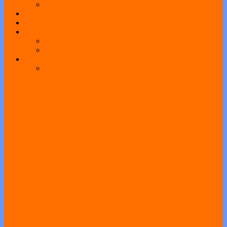
Daftar Guru dan Karyawan
Portal Sekolah
e-Learning
Perpus
e-Library
Web Perpus Taman Ilmu
Pengumuman
Pelaksanaan Gladi Bersih OSN-P 2026
Dilaksanakan di SMAN 1 Geger, Diikuti
22 Peserta dari Kabupaten Madiun
Pelayanan Pengambilan PIN PPDB
Tahun 2024
Jalur Zonasi SMA PPDB Tahun 2024