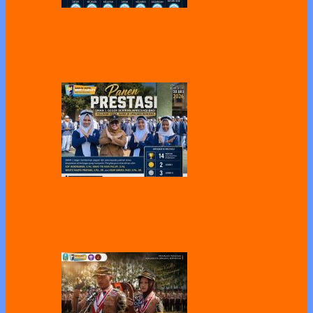
Pelaksanaan Gladi Bersih OSN-P 2026
Dilaksanakan di SMAN 1 Geger, Diikuti
22 Peserta dari Kabupaten Madiun
Panen Prestasi, SMAN 1 Geger Berikan
Apresiasi kepada Puluhan Siswa
Berprestasi pada Upacara Bendera