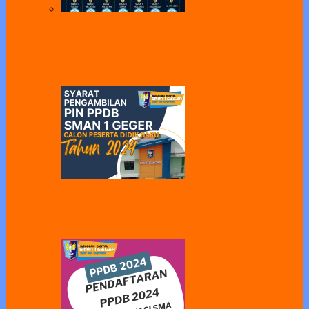
Pelaksanaan Gladi Bersih OSN-P 2026
Dilaksanakan di SMAN 1 Geger, Diikuti
22 Peserta dari Kabupaten Madiun
Pelayanan Pengambilan PIN PPDB
Tahun 2024