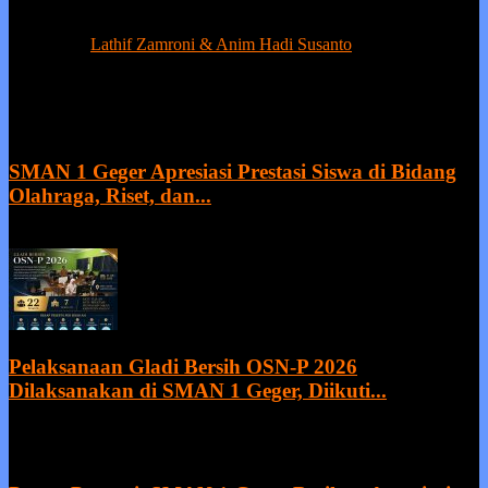
Berprestasi tanpa ada kejujuran adalah sia-sia, sedangkan kejujuran
tanpa prestasi adalah suatu kemunduran.
Contact us:
Lathif Zamroni & Anim Hadi Susanto
EVEN MORE NEWS
SMAN 1 Geger Apresiasi Prestasi Siswa di Bidang
Olahraga, Riset, dan...
27 July 2026
Pelaksanaan Gladi Bersih OSN-P 2026
Dilaksanakan di SMAN 1 Geger, Diikuti...
21 July 2026