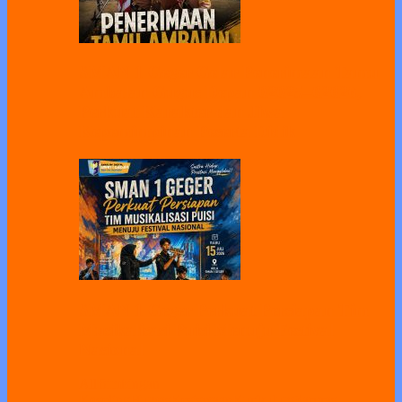
SMAN 1 Geger Gelar Penerimaan Tamu
Ambalan Gugus Depan 02025–02026,
Perkuat Karakter dan Jiwa
Kepemimpinan Peserta Didik
SMAN 1 Geger Perkuat Persiapan Tim
Musikalisasi Puisi Menuju Festival
Nasional
All
Bimbingan
Koseling
Humas
Kesiswaan
Kurikulum
Sarpras