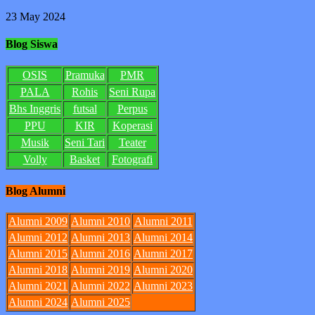
23 May 2024
Blog Siswa
OSIS
Pramuka
PMR
PALA
Rohis
Seni Rupa
Bhs Inggris
futsal
Perpus
PPU
KIR
Koperasi
Musik
Seni Tari
Teater
Volly
Basket
Fotografi
Blog Alumni
Alumni 2009
Alumni 2010
Alumni 2011
Alumni 2012
Alumni 2013
Alumni 2014
Alumni 2015
Alumni 2016
Alumni 2017
Alumni 2018
Alumni 2019
Alumni 2020
Alumni 2021
Alumni 2022
Alumni 2023
Alumni 2024
Alumni 2025