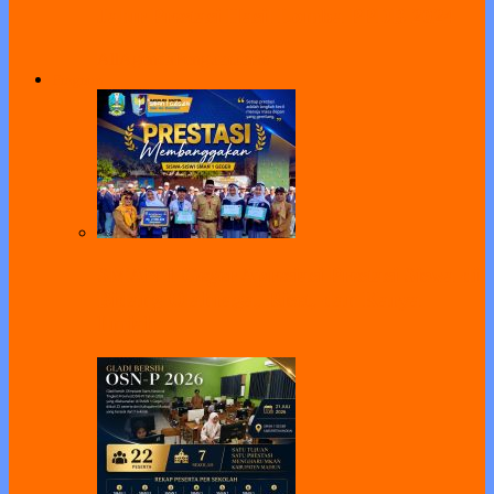
Jalur Prestasi Hasil Lomba PPDB 2024
All
Agenda
Pengumuman
Program
SMAN 1 Geger Apresiasi Prestasi Siswa di
Bidang Olahraga, Riset, dan Karya
Ilmiah