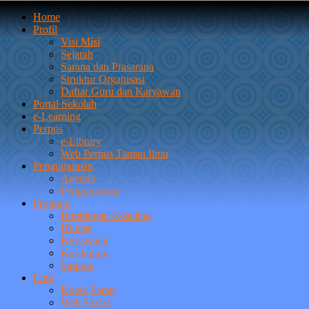
Home
Profil
Visi Misi
Sejarah
Sarana dan Prasarana
Struktur Organisasi
Daftar Guru dan Karyawan
Portal Sekolah
e-Learning
Perpus
e-Library
Web Perpus Taman Ilmu
Pengumuman
Agenda
Pengumuman
Program
Bimbingan Koseling
Humas
Kesiswaan
Kurikulum
Sarpras
Link
Kotak Saran
Web Ekstra