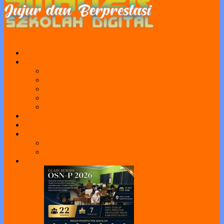
Home
Profil
Visi Misi
Sejarah
Sarana dan Prasarana
Struktur Organisasi
Daftar Guru dan Karyawan
Portal Sekolah
e-Learning
Perpus
e-Library
Web Perpus Taman Ilmu
Pengumuman