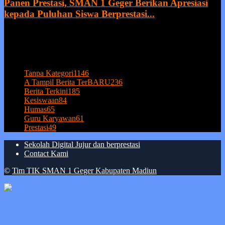
Panen Prestasi, SMAN 1 Geger Berikan Apresiasi
kepada Puluhan Siswa Berprestasi...
20 July 2026
POPULAR CATEGORY
Tanpa Kategori
1146
A Tampil Berita TerBARU
236
Berita Terkini
185
Kesiswaan
84
Humas
65
Guru Karyawan
61
Prestasi
49
Sekolah Digital Jujur dan berprestasi
Contact Kami
©
Tim TIK SMAN 1 Geger Kabupaten Madiun