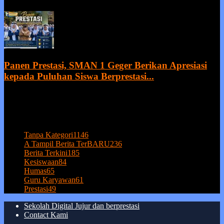
21 July 2026
Panen Prestasi, SMAN 1 Geger Berikan Apresiasi
kepada Puluhan Siswa Berprestasi...
20 July 2026
POPULAR CATEGORY
Tanpa Kategori
1146
A Tampil Berita TerBARU
236
Berita Terkini
185
Kesiswaan
84
Humas
65
Guru Karyawan
61
Prestasi
49
Sekolah Digital Jujur dan berprestasi
Contact Kami