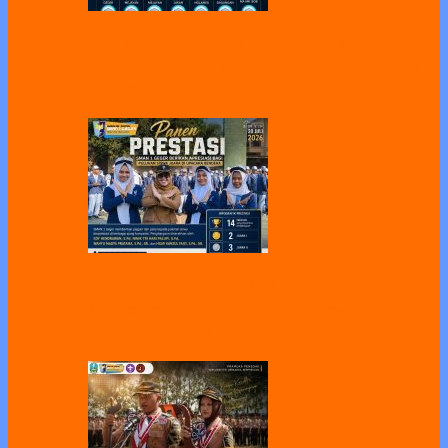
Pelaksanaan Gladi Bersih OSN-P 2026
Dilaksanakan di SMAN 1 Geger, Diikuti
22 Peserta dari Kabupaten Madiun
Panen Prestasi, SMAN 1 Geger Berikan
Apresiasi kepada Puluhan Siswa
Berprestasi pada Upacara Bendera