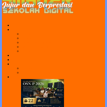
Home
Profil
Visi Misi
Sejarah
Sarana dan Prasarana
Struktur Organisasi
Daftar Guru dan Karyawan
Portal Sekolah
e-Learning
Perpus
e-Library
Web Perpus Taman Ilmu
Pengumuman