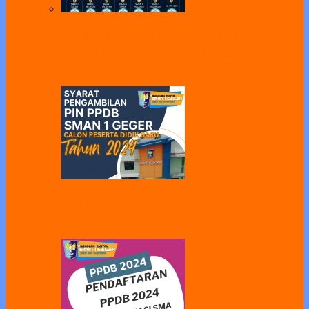
Pelaksanaan Gladi Bersih OSN-P 2026
Dilaksanakan di SMAN 1 Geger, Diikuti
22 Peserta dari Kabupaten Madiun
Pelayanan Pengambilan PIN PPDB
Tahun 2024