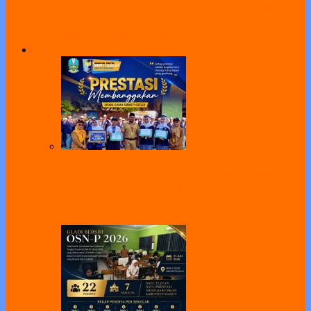
Jalur Prestasi Hasil Lomba PPDB 2024
All
Agenda
Pengumuman
Program
SMAN 1 Geger Apresiasi Prestasi Siswa di
Bidang Olahraga, Riset, dan Karya
Ilmiah