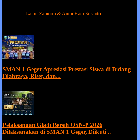
Berprestasi tanpa ada kejujuran adalah sia-sia, sedangkan kejujuran
tanpa prestasi adalah suatu kemunduran.
Contact us:
Lathif Zamroni & Anim Hadi Susanto
EVEN MORE NEWS
SMAN 1 Geger Apresiasi Prestasi Siswa di Bidang
Olahraga, Riset, dan...
27 July 2026
Pelaksanaan Gladi Bersih OSN-P 2026
Dilaksanakan di SMAN 1 Geger, Diikuti...