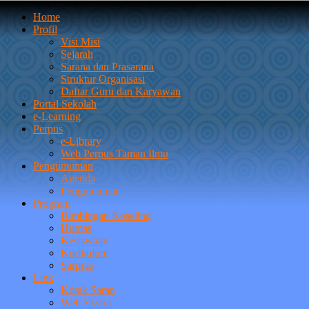
Home
Profil
Visi Misi
Sejarah
Sarana dan Prasarana
Struktur Organisasi
Daftar Guru dan Karyawan
Portal Sekolah
e-Learning
Perpus
e-Library
Web Perpus Taman Ilmu
Pengumuman
Agenda
Pengumuman
Program
Bimbingan Koseling
Humas
Kesiswaan
Kurikulum
Sarpras
Link
Kotak Saran
Web Ekstra