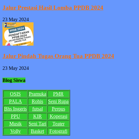
Jalur Prestasi Hasil Lomba PPDB 2024
23 May 2024
Jalur Pindah Tugas Orang Tua PPDB 2024
23 May 2024
Blog Siswa
OSIS
Pramuka
PMR
PALA
Rohis
Seni Rupa
Bhs Inggris
futsal
Perpus
PPU
KIR
Koperasi
Musik
Seni Tari
Teater
Volly
Basket
Fotografi