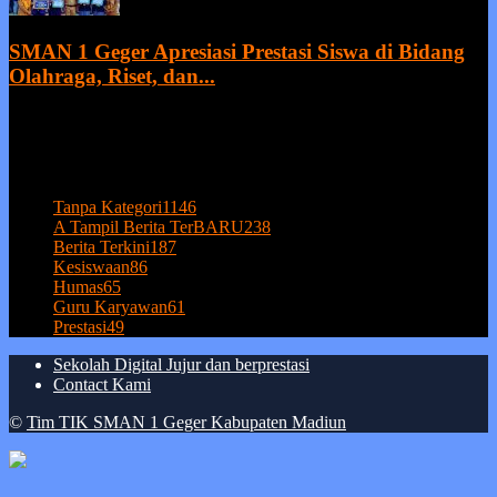
SMAN 1 Geger Apresiasi Prestasi Siswa di Bidang
Olahraga, Riset, dan...
27 July 2026
POPULAR CATEGORY
Tanpa Kategori
1146
A Tampil Berita TerBARU
238
Berita Terkini
187
Kesiswaan
86
Humas
65
Guru Karyawan
61
Prestasi
49
Sekolah Digital Jujur dan berprestasi
Contact Kami
©
Tim TIK SMAN 1 Geger Kabupaten Madiun