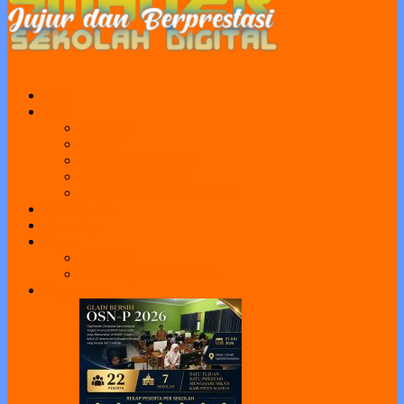
Home
Profil
Visi Misi
Sejarah
Sarana dan Prasarana
Struktur Organisasi
Daftar Guru dan Karyawan
Portal Sekolah
e-Learning
Perpus
e-Library
Web Perpus Taman Ilmu
Pengumuman