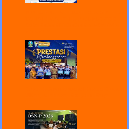
PENGUMUMAN HASIL REKRUTMEN
TAHAP 1 CALON PENGURUS OSIS
SMA NEGERI 1 GEGER MASA BAKTI
2026/2027
SMAN 1 Geger Apresiasi Prestasi Siswa di
Bidang Olahraga, Riset, dan Karya
Ilmiah