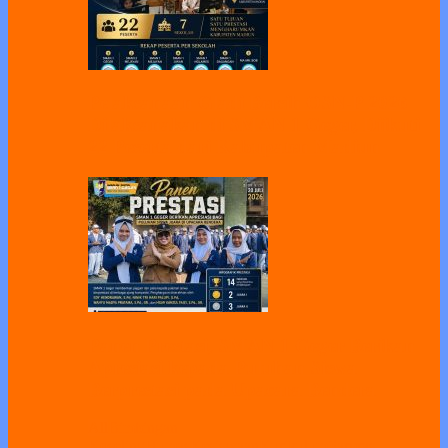
Pelaksanaan Gladi Bersih OSN-P 2026
Dilaksanakan di SMAN 1 Geger, Diikuti
22 Peserta dari Kabupaten Madiun
Panen Prestasi, SMAN 1 Geger Berikan
Apresiasi kepada Puluhan Siswa
Berprestasi pada Upacara Bendera
All
Bimbingan
Koseling
Humas
Kesiswaan
Kurikulum
Sarpras