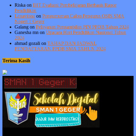
Riska
on
IHT Evaluasi Pembelajaran Berbasis Rapor
Pendidikan
Lexaviona
on
Pengumuman Calon Pengurus OSIS SMA
Negeri 1 Geger
Galang
on
Pelayanan Pengambilan PIN PPDB Tahun 2024
Ganesha mn
on
Upacara Hari Pendidikan Nasional Tahun
2024
ahmad gozali
on
TAHAP DAN JADWAL
PENDAFTARAN PPDB SMA TAHUN 2024
Terima Kasih
Berprestasi tanpa ada kejujuran adalah sia-sia, sedangkan kejujuran