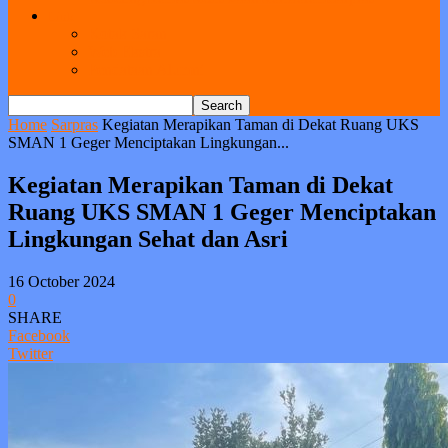
Link
Kotak Saran
Web Ekstra
Pendataan Alumni
Home
Sarpras
Kegiatan Merapikan Taman di Dekat Ruang UKS
SMAN 1 Geger Menciptakan Lingkungan...
Kegiatan Merapikan Taman di Dekat
Ruang UKS SMAN 1 Geger Menciptakan
Lingkungan Sehat dan Asri
16 October 2024
0
SHARE
Facebook
Twitter