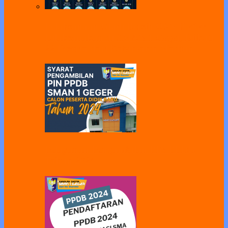
Pelaksanaan Gladi Bersih OSN-P 2026
Dilaksanakan di SMAN 1 Geger, Diikuti
22 Peserta dari Kabupaten Madiun
Pelayanan Pengambilan PIN PPDB
Tahun 2024