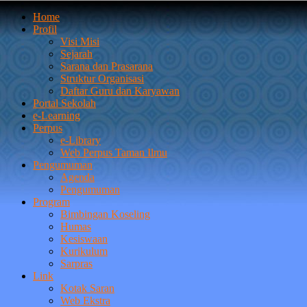
Home
Profil
Visi Misi
Sejarah
Sarana dan Prasarana
Struktur Organisasi
Daftar Guru dan Karyawan
Portal Sekolah
e-Learning
Perpus
e-Library
Web Perpus Taman Ilmu
Pengumuman
Agenda
Pengumuman
Program
Bimbingan Koseling
Humas
Kesiswaan
Kurikulum
Sarpras
Link
Kotak Saran
Web Ekstra