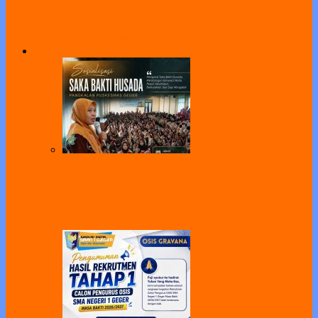
Jalur Prestasi Hasil Lomba PPDB 2024
All
Agenda
Pengumuman
Program
SMAN 1 Geger Kenalkan Saka Bakti
Husada kepada Siswa dan Calon Dewan
Ambalan