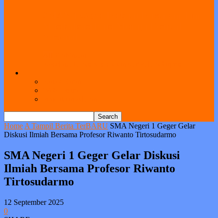
SMAN 1 Geger Perkuat Persiapan Tim
Musikalisasi Puisi Menuju Festival
Nasional
All
Bimbingan
Koseling
Humas
Kesiswaan
Kurikulum
Sarpras
Link
Kotak Saran
Web Ekstra
Pendataan Alumni
Home
A Tampil Berita TerBARU
SMA Negeri 1 Geger Gelar
Diskusi Ilmiah Bersama Profesor Riwanto Tirtosudarmo
SMA Negeri 1 Geger Gelar Diskusi
Ilmiah Bersama Profesor Riwanto
Tirtosudarmo
12 September 2025
0