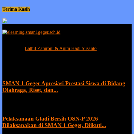
Terima Kasih
Berprestasi tanpa ada kejujuran adalah sia-sia, sedangkan kejujuran
tanpa prestasi adalah suatu kemunduran.
Contact us:
Lathif Zamroni & Anim Hadi Susanto
EVEN MORE NEWS
SMAN 1 Geger Apresiasi Prestasi Siswa di Bidang
Olahraga, Riset, dan...
27 July 2026
Pelaksanaan Gladi Bersih OSN-P 2026
Dilaksanakan di SMAN 1 Geger, Diikuti...