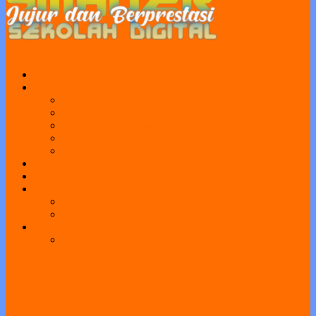
Home
Profil
Visi Misi
Sejarah
Sarana dan Prasarana
Struktur Organisasi
Daftar Guru dan Karyawan
Portal Sekolah
e-Learning
Perpus
e-Library
Web Perpus Taman Ilmu
Pengumuman
Pelaksanaan Gladi Bersih OSN-P 2026
Dilaksanakan di SMAN 1 Geger, Diikuti
22 Peserta dari Kabupaten Madiun