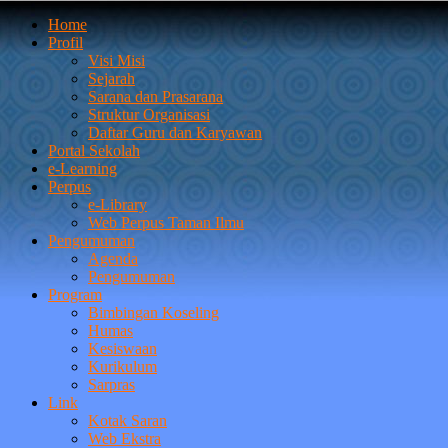
Home
Profil
Visi Misi
Sejarah
Sarana dan Prasarana
Struktur Organisasi
Daftar Guru dan Karyawan
Portal Sekolah
e-Learning
Perpus
e-Library
Web Perpus Taman Ilmu
Pengumuman
Agenda
Pengumuman
Program
Bimbingan Koseling
Humas
Kesiswaan
Kurikulum
Sarpras
Link
Kotak Saran
Web Ekstra