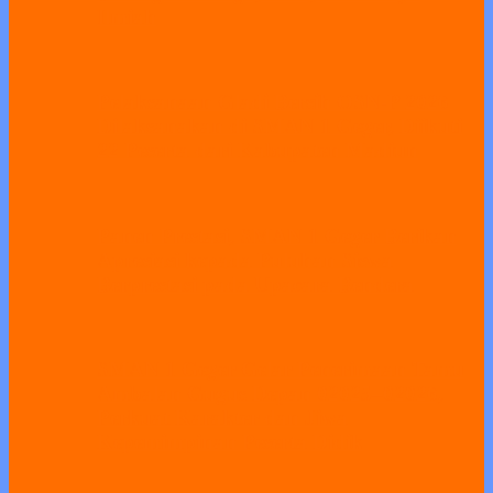
Ilmiah
Pelaksanaan Gladi Bersih OSN-P 2026
Dilaksanakan di SMAN 1 Geger, Diikuti
22 Peserta dari Kabupaten Madiun
Panen Prestasi, SMAN 1 Geger Berikan
Apresiasi kepada Puluhan Siswa
Berprestasi pada Upacara Bendera
SMAN 1 Geger Gelar Penerimaan Tamu
Ambalan Gugus Depan 02025–02026,
Perkuat Karakter dan Jiwa
Kepemimpinan Peserta Didik