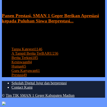
21 July 2026
Panen Prestasi, SMAN 1 Geger Berikan Apresiasi
kepada Puluhan Siswa Berprestasi...
20 July 2026
POPULAR CATEGORY
Tanpa Kategori
1146
A Tampil Berita TerBARU
236
Berita Terkini
185
Kesiswaan
84
Humas
65
Guru Karyawan
61
Prestasi
49
Sekolah Digital Jujur dan berprestasi
Contact Kami
©
Tim TIK SMAN 1 Geger Kabupaten Madiun