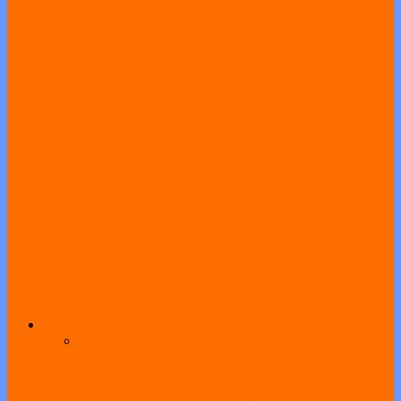
Pelayanan Pengambilan PIN PPDB
Tahun 2024
Jalur Zonasi SMA PPDB Tahun 2024
Jalur Prestasi Nilai Akademik PPDB 2024
Jalur Prestasi Hasil Lomba PPDB 2024
All
Agenda
Pengumuman
Program
SMAN 1 Geger Apresiasi Prestasi Siswa di
Bidang Olahraga, Riset, dan Karya