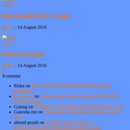
Video
Film Pendek SMAN 1 Geger
admin
-
14 August 2016
1
Video
Koperasi Sekolah
admin
-
14 August 2016
0
Komentar
Riska
on
IHT Evaluasi Pembelajaran Berbasis Rapor
Pendidikan
Lexaviona
on
Pengumuman Calon Pengurus OSIS SMA
Negeri 1 Geger
Galang
on
Pelayanan Pengambilan PIN PPDB Tahun 2024
Ganesha mn
on
Upacara Hari Pendidikan Nasional Tahun
2024
ahmad gozali
on
TAHAP DAN JADWAL
PENDAFTARAN PPDB SMA TAHUN 2024