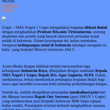
SHARE
Facebook
Twitter
Geger – SMA Negeri 1 Geger mengadakan kegiatan
diskusi ilmiah
dengan menghadirkan
Profesor Riwanto Tirtosudarmo
, seorang
akademisi dan penulis yang banyak menyoroti persoalan sosial
politik di Indonesia. Dalam kesempatan ini, beliau membahas
mengenai
ketimpangan sosial di Indonesia
sekaligus mengulas isi
buku yang berjudul
Mencari Indonesia Jilid 5
.
Acara dibuka dengan khidmat melalui menyanyikan lagu
kebangsaan
Indonesia Raya
, dilanjutkan dengan sambutan
Kepala
SMA Negeri 1 Geger, Bapak Drs. Agus Sugiarto, M.Pd.
Dalam
sambutannya, beliau menekankan pentingnya kegiatan ilmiah bagi
siswa agar memiliki wawasan kritis terhadap perkembangan bangsa.
Setelah itu, hadirin disuguhkan penampilan
musikalisasi puisi
dari
tim
Muspus
bersama
Bapak Ony Suryono
(guru SMAN 1 Geger)
yang membawakan puisi berjudul
Indonesia Milik Siapa
ciptaan
beliau sendiri. Penampilan tersebut berhasil menghadirkan suasana
reflektif dan penuh makna.