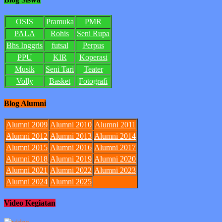
OSIS
Pramuka
PMR
PALA
Rohis
Seni Rupa
Bhs Inggris
futsal
Perpus
PPU
KIR
Koperasi
Musik
Seni Tari
Teater
Volly
Basket
Fotografi
Blog Alumni
Alumni 2009
Alumni 2010
Alumni 2011
Alumni 2012
Alumni 2013
Alumni 2014
Alumni 2015
Alumni 2016
Alumni 2017
Alumni 2018
Alumni 2019
Alumni 2020
Alumni 2021
Alumni 2022
Alumni 2023
Alumni 2024
Alumni 2025
Video Kegiatan