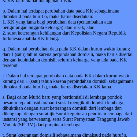
3. KK baru akibat hilang atau rusak.
p. Dalam hal terdapat perubahan data pada KK sebagaimana
dimaksud pada huruf o, maka harus disertakan:
1. KK yang lama bagi perubahan data (penambahan atau
pengurangan anggota keluarga) atau rusak; atau
2. surat keterangan kehilangan dari Kepolisian Negara Republik
Indonesia apabila KK hilang.
q. Dalam hal perubahan data pada KK dalam kurun waktu kurang
dari 1 (satu) tahun karena perpindahan domisili, maka harus disertai
dengan kepindahan domisili seluruh keluarga yang ada pada KK
tersebut.
r. Dalam hal terdapat perubahan data pada KK dalam kurun waktu
kurang dari 1 (satu) tahun karena perpindahan domisili sebagaimana
dimaksud pada huruf q, maka harus disertakan KK lama.
s. Bagi calon Murid baru yang berdomisili di lembaga pondok
pesantren/panti asuhan/panti sosial mengikuti domisili lembaga,
dibuktikan dengan surat keterangan domisili dari lembaga dan
dilengkapi dengan surat ijin/surat keputusan pendirian lembaga dari
instansi yang berwenang, serta Surat Pernyataan Tanggung Jawab
Mutlak (SPTJM) dari pimpinan lembaga.
t. Surat keterangan domisili sebagaimana dimaksud pada huruf s,