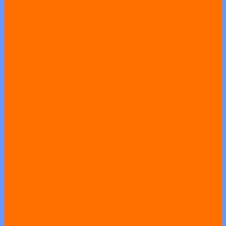
SMA NEGERI 1 GEGER MASA BAKTI
2026/2027
SMAN 1 Geger Apresiasi Prestasi Siswa di
Bidang Olahraga, Riset, dan Karya
Ilmiah
Pelaksanaan Gladi Bersih OSN-P 2026
Dilaksanakan di SMAN 1 Geger, Diikuti
22 Peserta dari Kabupaten Madiun
Panen Prestasi, SMAN 1 Geger Berikan
Apresiasi kepada Puluhan Siswa
Berprestasi pada Upacara Bendera
All
Bimbingan