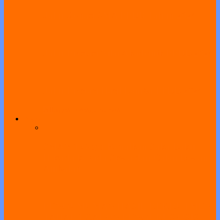
Jalur Zonasi SMA PPDB Tahun 2024
Jalur Prestasi Nilai Akademik PPDB 2024
Jalur Prestasi Hasil Lomba PPDB 2024
All
Agenda
Pengumuman
Program
SMAN 1 Geger Kenalkan Saka Bakti
Husada kepada Siswa dan Calon Dewan
Ambalan
PENGUMUMAN HASIL REKRUTMEN
TAHAP 1 CALON PENGURUS OSIS