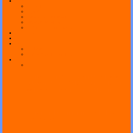
Profil
Visi Misi
Sejarah
Sarana dan Prasarana
Struktur Organisasi
Daftar Guru dan Karyawan
Portal Sekolah
e-Learning
Perpus
e-Library
Web Perpus Taman Ilmu
Pengumuman
Pelaksanaan Gladi Bersih OSN-P 2026
Dilaksanakan di SMAN 1 Geger, Diikuti
22 Peserta dari Kabupaten Madiun
Pelayanan Pengambilan PIN PPDB
Tahun 2024