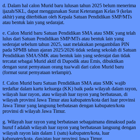
d. Dalam hal calon Murid baru lulusan tahun 2025 belum menerima
ijazah/SKL, dapat menggunakan Surat Keterangan Kelas 9 (kelas
akhir) yang diterbitkan oleh Kepala Satuan Pendidikan SMP/MTs
atau bentuk lain yang sedarajat.
e. Calon Murid baru Satuan Pendidikan SMA atau SMK yang telah
lulus dari Satuan Pendidikan SMP/MTs atau bentuk lain yang
sederajat sebelum tahun 2025, saat melakukan pengambilan PIN
pada SPMB tahun ajaran 2025/2026 tidak sedang sekolah di Satuan
Pendidikan SMA/SMK atau bentuk lain yang sederajat dan tidak
tercatat sebagai Murid aktif di Dapodik atau Emis, dibuktikan
dengan surat pernyataan orang tua/wali dari calon Murid baru
(format surat pernyataan terlampir).
f. Calon Murid baru Satuan Pendidikan SMA atau SMK wajib
terdaftar dalam kartu keluarga (KK) baik pada wilayah dalam rayon,
wilayah luar rayon, atau wilayah luar rayon yang berbatasan, di
wilayah provinsi Jawa Timur atau kabupaten/kota dari luar provinsi
Jawa Timur yang langsung berbatasan dengan kabupaten/kota
provinsi di wilayah Jawa Timur.
g. Wilayah luar rayon yang berbatasan sebagaimana dimaksud pada
huruf f adalah wilayah luar rayon yang berbatasan langsung dengan
wilayah rayon lain dalam 1 (satu) kabupaten/kota, luar
kabupaten/kota, dan/atau luar provinsi Jawa Timur.