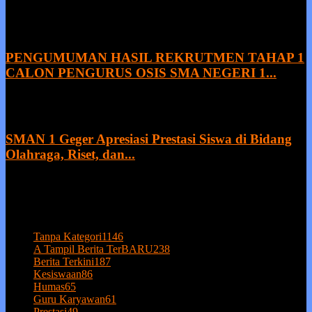
9 August 2026
PENGUMUMAN HASIL REKRUTMEN TAHAP 1
CALON PENGURUS OSIS SMA NEGERI 1...
8 August 2026
SMAN 1 Geger Apresiasi Prestasi Siswa di Bidang
Olahraga, Riset, dan...
27 July 2026
POPULAR CATEGORY
Tanpa Kategori
1146
A Tampil Berita TerBARU
238
Berita Terkini
187
Kesiswaan
86
Humas
65
Guru Karyawan
61
Prestasi
49