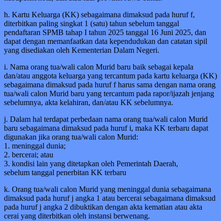
h. Kartu Keluarga (KK) sebagaimana dimaksud pada huruf f,
diterbitkan paling singkat 1 (satu) tahun sebelum tanggal
pendaftaran SPMB tahap I tahun 2025 tanggal 16 Juni 2025, dan
dapat dengan memanfaatkan data kependudukan dan catatan sipil
yang disediakan oleh Kementerian Dalam Negeri.
i. Nama orang tua/wali calon Murid baru baik sebagai kepala
dan/atau anggota keluarga yang tercantum pada kartu keluarga (KK)
sebagaimana dimaksud pada huruf f harus sama dengan nama orang
tua/wali calon Murid baru yang tercantum pada rapor/ijazah jenjang
sebelumnya, akta kelahiran, dan/atau KK sebelumnya.
j. Dalam hal terdapat perbedaan nama orang tua/wali calon Murid
baru sebagaimana dimaksud pada huruf i, maka KK terbaru dapat
digunakan jika orang tua/wali calon Murid:
1. meninggal dunia;
2. bercerai; atau
3. kondisi lain yang ditetapkan oleh Pemerintah Daerah,
sebelum tanggal penerbitan KK terbaru
k. Orang tua/wali calon Murid yang meninggal dunia sebagaimana
dimaksud pada huruf j angka 1 atau bercerai sebagaimana dimaksud
pada huruf j angka 2 dibuktikan dengan akta kematian atau akta
cerai yang diterbitkan oleh instansi berwenang.