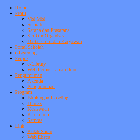
Home
Profil
Visi Misi
Sejarah
Sarana dan Prasarana
Struktur Organisasi
Daftar Guru dan Karyawan
Portal Sekolah
e-Learning
Perpus
e-Library
Web Perpus Taman Ilmu
Pengumuman
Agenda
Pengumuman
Program
Bimbingan Koseling
Humas
Kesiswaan
Kurikulum
Sarpras
Link
Kotak Saran
Web Ekstra