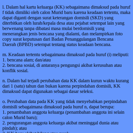
l. Dalam hal kartu keluarga (KK) sebagaimana dimaksud pada huruf
f tidak dimiliki oleh calon Murid baru karena keadaan tertentu, maka
dapat diganti dengan surat keterangan domisili (SKD) yang
diterbitkan oleh lurah/kepala desa atau pejabat setempat lain yang
berwenang tanpa dibatasi masa mulai berdomisili yang
menerangkan jenis bencana yang dialami, dan melampirkan foto
copy surat keputusan dari Badan Penanggulangan Bencana
Daerah (BPBD) setempat tentang status keadaan bencana.
m. Keadaan tertentu sebagaimana dimaksud pada huruf (i) meliputi:
1. bencana alam; dan/atau
2. bencana sosial, di antaranya pengungsi akibat kerusuhan atau
konflik sosial.
n. Dalam hal terjadi perubahan data KK dalam kurun waktu kurang
dari 1 (satu) tahun dan bukan karena perpindahan domisili, KK
dimaksud dapat digunakan sebagai dasar seleksi.
o. Perubahan data pada KK yang tidak menyebabkan perpindahan
domisili sebagaimana dimaksud pada huruf n, dapat berupa:
1. penambahan anggota keluarga (penambahan anggota ini selain
calon Murid baru);
2. pengurangan anggota keluarga akibat meninggal dunia atau
pindah); atau