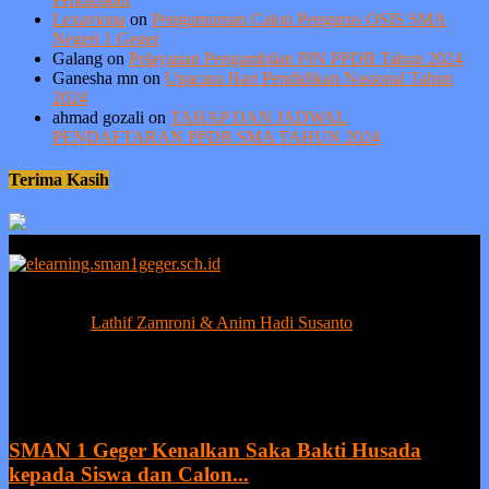
Lexaviona
on
Pengumuman Calon Pengurus OSIS SMA
Negeri 1 Geger
Galang
on
Pelayanan Pengambilan PIN PPDB Tahun 2024
Ganesha mn
on
Upacara Hari Pendidikan Nasional Tahun
2024
ahmad gozali
on
TAHAP DAN JADWAL
PENDAFTARAN PPDB SMA TAHUN 2024
Terima Kasih
Berprestasi tanpa ada kejujuran adalah sia-sia, sedangkan kejujuran
tanpa prestasi adalah suatu kemunduran.
Contact us:
Lathif Zamroni & Anim Hadi Susanto
EVEN MORE NEWS
SMAN 1 Geger Kenalkan Saka Bakti Husada
kepada Siswa dan Calon...