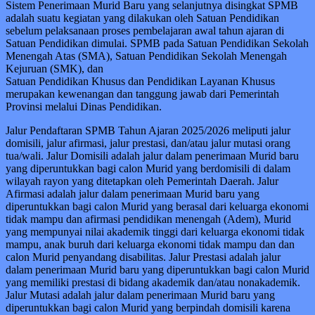
Sistem Penerimaan Murid Baru yang selanjutnya disingkat SPMB
adalah suatu kegiatan yang dilakukan oleh Satuan Pendidikan
sebelum pelaksanaan proses pembelajaran awal tahun ajaran di
Satuan Pendidikan dimulai. SPMB pada Satuan Pendidikan Sekolah
Menengah Atas (SMA), Satuan Pendidikan Sekolah Menengah
Kejuruan (SMK), dan
Satuan Pendidikan Khusus dan Pendidikan Layanan Khusus
merupakan kewenangan dan tanggung jawab dari Pemerintah
Provinsi melalui Dinas Pendidikan.
Jalur Pendaftaran SPMB Tahun Ajaran 2025/2026 meliputi jalur
domisili, jalur afirmasi, jalur prestasi, dan/atau jalur mutasi orang
tua/wali. Jalur Domisili adalah jalur dalam penerimaan Murid baru
yang diperuntukkan bagi calon Murid yang berdomisili di dalam
wilayah rayon yang ditetapkan oleh Pemerintah Daerah. Jalur
Afirmasi adalah jalur dalam penerimaan Murid baru yang
diperuntukkan bagi calon Murid yang berasal dari keluarga ekonomi
tidak mampu dan afirmasi pendidikan menengah (Adem), Murid
yang mempunyai nilai akademik tinggi dari keluarga ekonomi tidak
mampu, anak buruh dari keluarga ekonomi tidak mampu dan dan
calon Murid penyandang disabilitas. Jalur Prestasi adalah jalur
dalam penerimaan Murid baru yang diperuntukkan bagi calon Murid
yang memiliki prestasi di bidang akademik dan/atau nonakademik.
Jalur Mutasi adalah jalur dalam penerimaan Murid baru yang
diperuntukkan bagi calon Murid yang berpindah domisili karena