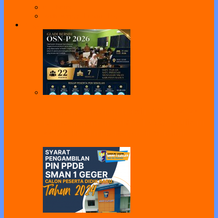
e-Library
Web Perpus Taman Ilmu
Pengumuman
Pelaksanaan Gladi Bersih OSN-P 2026
Dilaksanakan di SMAN 1 Geger, Diikuti
22 Peserta dari Kabupaten Madiun