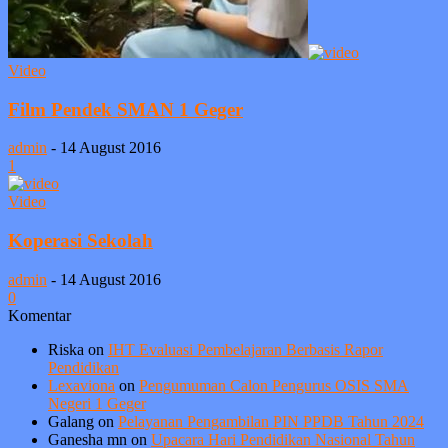
Video
Film Pendek SMAN 1 Geger
admin
-
14 August 2016
1
Video
Koperasi Sekolah
admin
-
14 August 2016
0
Komentar
Riska
on
IHT Evaluasi Pembelajaran Berbasis Rapor
Pendidikan
Lexaviona
on
Pengumuman Calon Pengurus OSIS SMA
Negeri 1 Geger
Galang
on
Pelayanan Pengambilan PIN PPDB Tahun 2024
Ganesha mn
on
Upacara Hari Pendidikan Nasional Tahun