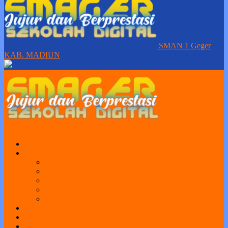
SMAN 1 Geger
KAB. MADIUN
Home
Profil
Visi Misi
Sejarah
Sarana dan Prasarana
Struktur Organisasi
Daftar Guru dan Karyawan
Portal Sekolah
e-Learning
Perpus