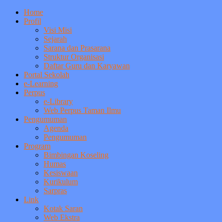
Home
Profil
Visi Misi
Sejarah
Sarana dan Prasarana
Struktur Organisasi
Daftar Guru dan Karyawan
Portal Sekolah
e-Learning
Perpus
e-Library
Web Perpus Taman Ilmu
Pengumuman
Agenda
Pengumuman
Program
Bimbingan Koseling
Humas
Kesiswaan
Kurikulum
Sarpras
Link
Kotak Saran
Web Ekstra