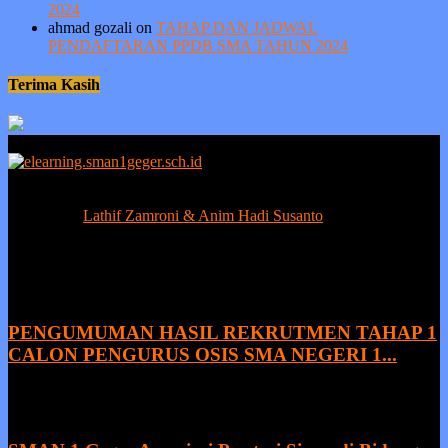
2024
ahmad gozali
on
TAHAP DAN JADWAL
PENDAFTARAN PPDB SMA TAHUN 2024
Terima Kasih
Berprestasi tanpa ada kejujuran adalah sia-sia, sedangkan kejujuran
tanpa prestasi adalah suatu kemunduran.
Contact us:
Lathif Zamroni & Anim Hadi Susanto
EVEN MORE NEWS
PENGUMUMAN HASIL REKRUTMEN TAHAP 1
CALON PENGURUS OSIS SMA NEGERI 1...
8 August 2026