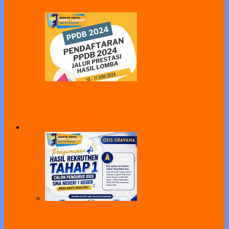
Jalur Prestasi Hasil Lomba PPDB 2024
All
Agenda
Pengumuman
Program
PENGUMUMAN HASIL REKRUTMEN