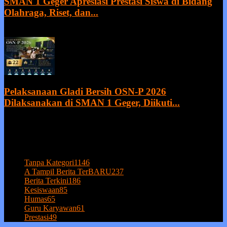
SMAN 1 Geger Apresiasi Prestasi Siswa di Bidang
Olahraga, Riset, dan...
27 July 2026
Pelaksanaan Gladi Bersih OSN-P 2026
Dilaksanakan di SMAN 1 Geger, Diikuti...
21 July 2026
POPULAR CATEGORY
Tanpa Kategori
1146
A Tampil Berita TerBARU
237
Berita Terkini
186
Kesiswaan
85
Humas
65
Guru Karyawan
61
Prestasi
49