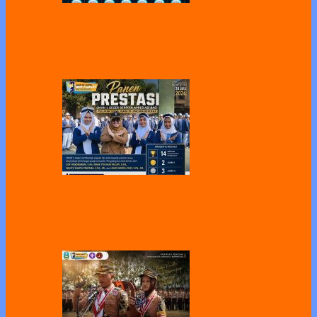
Pelaksanaan Gladi Bersih OSN-P 2026
Dilaksanakan di SMAN 1 Geger, Diikuti
22 Peserta dari Kabupaten Madiun
Panen Prestasi, SMAN 1 Geger Berikan
Apresiasi kepada Puluhan Siswa
Berprestasi pada Upacara Bendera