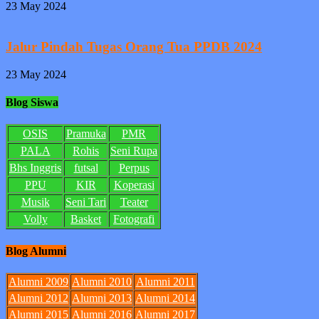
23 May 2024
Jalur Pindah Tugas Orang Tua PPDB 2024
23 May 2024
Blog Siswa
OSIS
Pramuka
PMR
PALA
Rohis
Seni Rupa
Bhs Inggris
futsal
Perpus
PPU
KIR
Koperasi
Musik
Seni Tari
Teater
Volly
Basket
Fotografi
Blog Alumni
Alumni 2009
Alumni 2010
Alumni 2011
Alumni 2012
Alumni 2013
Alumni 2014
Alumni 2015
Alumni 2016
Alumni 2017