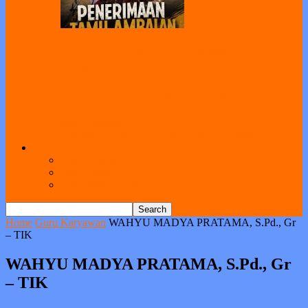
SMAN 1 Geger Gelar Penerimaan Tamu
Ambalan Gugus Depan 02025–02026,
Perkuat Karakter dan Jiwa
Kepemimpinan Peserta Didik
All
Bimbingan
Koseling
Humas
Kesiswaan
Kurikulum
Sarpras
Link
Kotak Saran
Web Ekstra
Pendataan Alumni
Home
Guru Karyawan
WAHYU MADYA PRATAMA, S.Pd., Gr
– TIK
WAHYU MADYA PRATAMA, S.Pd., Gr
– TIK