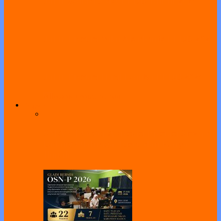
Jalur Zonasi SMA PPDB Tahun 2024
Jalur Prestasi Nilai Akademik PPDB 2024
Jalur Prestasi Hasil Lomba PPDB 2024
All
Agenda
Pengumuman
Program
SMAN 1 Geger Apresiasi Prestasi Siswa di
Bidang Olahraga, Riset, dan Karya
Ilmiah