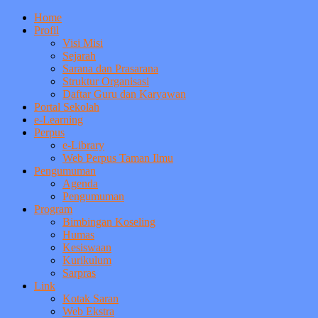
Home
Profil
Visi Misi
Sejarah
Sarana dan Prasarana
Struktur Organisasi
Daftar Guru dan Karyawan
Portal Sekolah
e-Learning
Perpus
e-Library
Web Perpus Taman Ilmu
Pengumuman
Agenda
Pengumuman
Program
Bimbingan Koseling
Humas
Kesiswaan
Kurikulum
Sarpras
Link
Kotak Saran
Web Ekstra