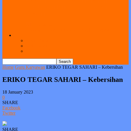
SMAN 1 Geger Perkuat Persiapan Tim
Musikalisasi Puisi Menuju Festival
Nasional
All
Bimbingan
Koseling
Humas
Kesiswaan
Kurikulum
Sarpras
Link
Kotak Saran
Web Ekstra
Pendataan Alumni
Home
Guru Karyawan
ERIKO TEGAR SAHARI – Kebersihan
ERIKO TEGAR SAHARI – Kebersihan
18 January 2023
0
SHARE
Facebook
Twitter
SHARE