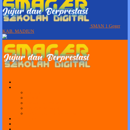
SMAN 1 Geger
KAB. MADIUN
Home
Profil
Visi Misi
Sejarah
Sarana dan Prasarana
Struktur Organisasi
Daftar Guru dan Karyawan
Portal Sekolah
e-Learning
Perpus