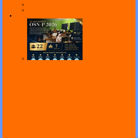
e-Library
Web Perpus Taman Ilmu
Pengumuman
Pelaksanaan Gladi Bersih OSN-P 2026
Dilaksanakan di SMAN 1 Geger, Diikuti
22 Peserta dari Kabupaten Madiun
Pelayanan Pengambilan PIN PPDB
Tahun 2024