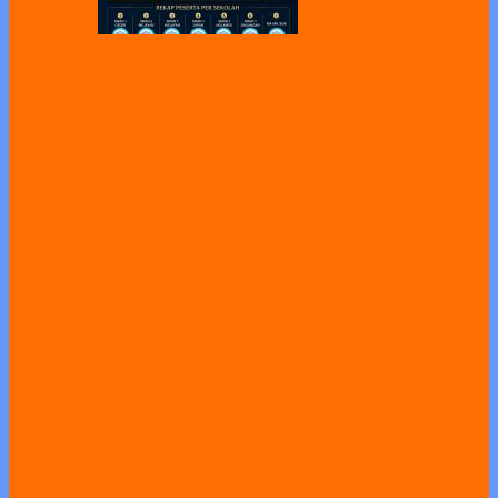
Pelaksanaan Gladi Bersih OSN-P 2026
Dilaksanakan di SMAN 1 Geger, Diikuti
22 Peserta dari Kabupaten Madiun
Panen Prestasi, SMAN 1 Geger Berikan
Apresiasi kepada Puluhan Siswa
Berprestasi pada Upacara Bendera
SMAN 1 Geger Gelar Penerimaan Tamu
Ambalan Gugus Depan 02025–02026,
Perkuat Karakter dan Jiwa
Kepemimpinan Peserta Didik