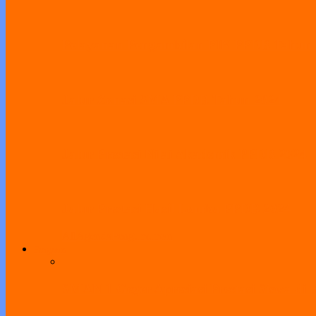
Pelayanan Pengambilan PIN PPDB Tahun
Jalur Zonasi SMA PPDB Tahun 2024
Jalur Prestasi Nilai Akademik PPDB 2024
Jalur Prestasi Hasil Lomba PPDB 2024
All
Agenda
Pengumuman
Program
SMAN 1 Geger Apresiasi Prestasi Siswa di 