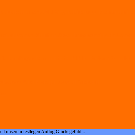
ksanakan di SMAN 1 Geger, Diikuti 22 Peserta dari
esiasi kepada Puluhan Siswa Berprestasi pada Upaca
alan Gugus Depan 02025–02026, Perkuat Karakter 
alisasi Puisi Menuju Festival Nasional
pras
mit unserem festlegen Anflug Glucksgefuhl...