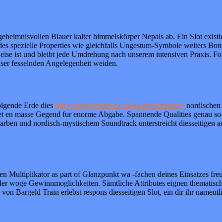
eheimnisvollen Blauer kalter himmelskörper Nepals ab. Ein Slot existi
des spezielle Properties wie gleichfalls Ungestum-Symbole weiters Bon
ise ist und bleibt jede Umdrehung nach unserem intensiven Praxis. F
ser fesselnden Angelegenheit weiden.
olgende Erde dies
https://vinylcasino-de.de/de-de/anmelden/
nordischen 
et en masse Gegend fur enorme Abgabe. Spannende Qualities genau so w
arben und nordisch-mystischem Soundtrack unterstreicht diesseitigen ac
en Multiplikator as part of Glanzpunkt wa -fachen deines Einsatzes fre
der woge Gewinnmoglichkeiten. Sämtliche Attributes eignen thematisch
n Bargeld Train erlebst respons diesseitigen Slot, ein dir ihr namentli