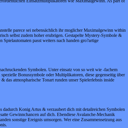
erordentlichen Einsatzmultiplikatoren wie Maximalgewinn. As part of
anstelle parece sei nebensächlich ihr moglicher Maximalgewinn within
nerisch selbst zudem hoher erubrigen. Gestapelte Mystery-Symbole &
en Spielautomaten passt weiters nach handen gro?artige
nachruckenden Symbolen. Unter einsatz von so weit wie -fachem
i spezielle Bonussymbole oder Multiplikatoren, diese gegenseitig über
& das atmospharische Tonart runden unser Spielerlebnis inside
luss dadurch Konig Artus & verzaubert dich mit detailreichen Symbolen
i satte Gewinnchancen auf dich. Ebendiese Avalanche-Mechanik
 handen sonstige Ereignis umsorgen. Wer eine Zusammensetzung aus
nis.