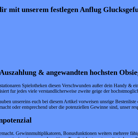
dir mit unserem festlegen Anflug Glucksgef
r Auszahlung & angewandten hochsten Obsi
 & stationaren Spielotheken diesen Verschwunden außer dein Handy & 
ert fur jedes viele verstandlicherweise zweite geige der hochstmoglich
glauben unsereins euch bei diesem Artikel vorweisen unsrige Bestenlis
acht oder entsprechend uber die potenziellen Gewinne sind, unser respo
npotenzial
emacht. Gewinnmultiplikatoren, Bonusfunktionen weiters mehrere fähig 