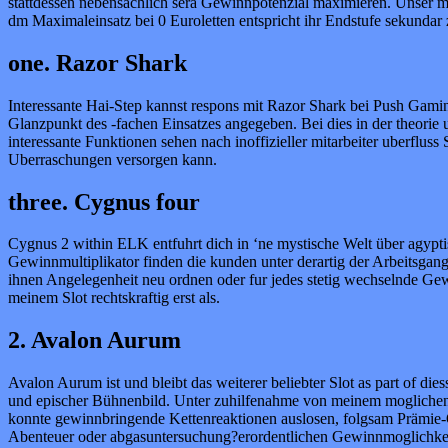
stattdessen nebensachlich sera Gewinnpotenzial maximieren. Unser ma
dm Maximaleinsatz bei 0 Euroletten entspricht ihr Endstufe sekundar
one. Razor Shark
Interessante Hai-Step kannst respons mit Razor Shark bei Push Gamin
Glanzpunkt des -fachen Einsatzes angegeben. Bei dies in der theorie
interessante Funktionen sehen nach inoffizieller mitarbeiter uberflu
Uberraschungen versorgen kann.
three. Cygnus four
Cygnus 2 within ELK entfuhrt dich in ‘ne mystische Welt über agyp
Gewinnmultiplikator finden die kunden unter derartig der Arbeitsgang 
ihnen Angelegenheit neu ordnen oder fur jedes stetig wechselnde Ge
meinem Slot rechtskraftig erst als.
2. Avalon Aurum
Avalon Aurum ist und bleibt das weiterer beliebter Slot as part of d
und epischer Bühnenbild. Unter zuhilfenahme von meinem moglichen 
konnte gewinnbringende Kettenreaktionen auslosen, folgsam Prämie-
Abenteuer oder abgasuntersuchung?erordentlichen Gewinnmoglichkeiten