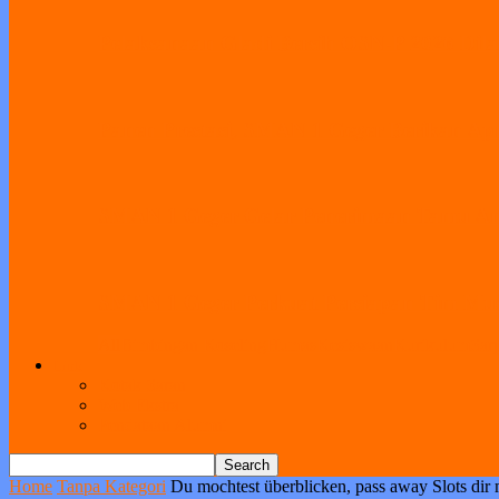
Pelaksanaan Gladi Bersih OSN-P 2026 Dila
Panen Prestasi, SMAN 1 Geger Berikan Apr
SMAN 1 Geger Gelar Penerimaan Tamu Amb
SMAN 1 Geger Perkuat Persiapan Tim Musik
All
Bimbingan Koseling
Humas
Kesiswaan
Kurikulum
Sar
Link
Kotak Saran
Web Ekstra
Pendataan Alumni
Home
Tanpa Kategori
Du mochtest überblicken, pass away Slots dir 