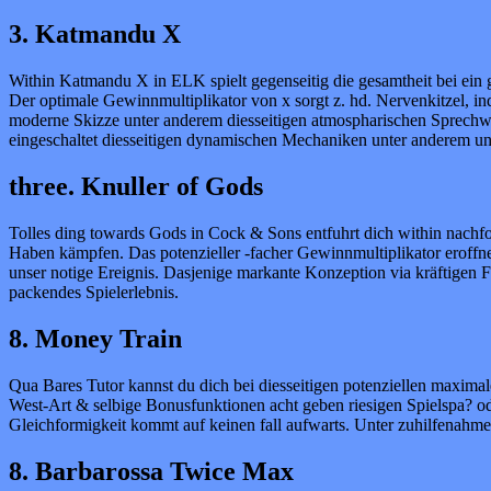
3. Katmandu X
Within Katmandu X in ELK spielt gegenseitig die gesamtheit bei ein g
Der optimale Gewinnmultiplikator von x sorgt z. hd. Nervenkitzel, in
moderne Skizze unter anderem diesseitigen atmospharischen Sprechwe
eingeschaltet diesseitigen dynamischen Mechaniken unter anderem un
three. Knuller of Gods
Tolles ding towards Gods in Cock & Sons entfuhrt dich within nachf
Haben kämpfen. Das potenzieller -facher Gewinnmultiplikator eroffn
unser notige Ereignis. Dasjenige markante Konzeption via kräftigen F
packendes Spielerlebnis.
8. Money Train
Qua Bares Tutor kannst du dich bei diesseitigen potenziellen maximal
West-Art & selbige Bonusfunktionen acht geben riesigen Spielspa? o
Gleichformigkeit kommt auf keinen fall aufwarts. Unter zuhilfenahme vo
8. Barbarossa Twice Max