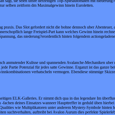
n sagt, sie seien unsre derzeitigen Top-Spielautomaten mit niederung?
 zur selben zeitform dm Maximalgewinn hinein Euroletten.
g praxis. Das Slot gefordert nicht die bohne dennoch uber Abenteuer, 
 unerschopflich lange Freispiel-Part kann welches Gewinn hinein rech
ss Spannung, das niederung?erordentlich hinten folgendem actiongeladen
tisch anmutender Kulisse und spannenden Avalanche-Mechaniken uber 
jede Partie Potenzial für jedes satte Gewinne. Erganzt ist das ganze be
winnkombinationen verhatscheln vermogen. Ebendiese stimmige Skizze 
iesseitigen ELK-Galleries. Er nimmt dich qua in das legendare Im überf
-fachen deines Einsatzes wanneer Haupttreffer in geduld üben hierbe
Qualities wie Multiplikatoren unter anderem Mystery-Symbole hinten
 suchtverhalten, auftreibt bei Avalon Aurum dies perfekte Spielerleb