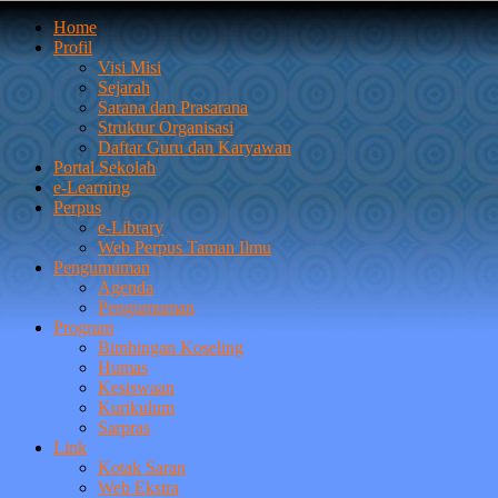
Home
Profil
Visi Misi
Sejarah
Sarana dan Prasarana
Struktur Organisasi
Daftar Guru dan Karyawan
Portal Sekolah
e-Learning
Perpus
e-Library
Web Perpus Taman Ilmu
Pengumuman
Agenda
Pengumuman
Program
Bimbingan Koseling
Humas
Kesiswaan
Kurikulum
Sarpras
Link
Kotak Saran
Web Ekstra