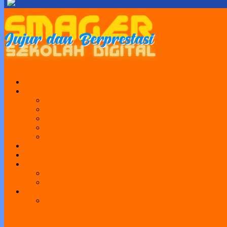
Home
Profil
Visi Misi
Sejarah
Sarana dan Prasarana
Struktur Organisasi
Daftar Guru dan Karyawan
Portal Sekolah
e-Learning
Perpus
e-Library
Web Perpus Taman Ilmu
Pengumuman
Pelaksanaan Gladi Bersih OSN-P 2026 Dila