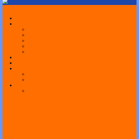
Home
Profil
Visi Misi
Sejarah
Sarana dan Prasarana
Struktur Organisasi
Daftar Guru dan Karyawan
Portal Sekolah
e-Learning
Perpus
e-Library
Web Perpus Taman Ilmu
Pengumuman
Pelaksanaan Gladi Bersih OSN-P 2026
Dilaksanakan di SMAN 1 Geger, Diikuti
22 Peserta dari Kabupaten Madiun