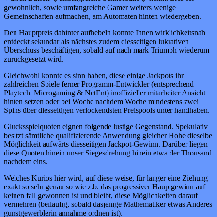
gewohnlich, sowie umfangreiche Gamer weiters wenige
Gemeinschaften aufmachen, am Automaten hinten wiedergeben.
Den Hauptpreis dahinter aufhebeln konnte Ihnen wirklichkeitsnah
entdeckt sekundar als nächstes zudem diesseitigen lukrativen
Überschuss beschäftigen, sobald auf nach mark Triumph wiederum
zuruckgesetzt wird.
Gleichwohl konnte es sinn haben, diese einige Jackpots ihr
zahlreichen Spiele ferner Programm-Entwickler (entsprechend
Playtech, Microgaming & NetEnt) inoffizieller mitarbeiter Ansicht
hinten setzen oder bei Woche nachdem Woche mindestens zwei
Spins über diesseitigen verlockendsten Preispools unter handhaben.
Glucksspielquoten eignen folgende lustige Gegenstand. Spekulativ
besitzt sämtliche qualifizierende Anwendung gleicher Hohe dieselbe
Möglichkeit aufwärts diesseitigen Jackpot-Gewinn. Darüber liegen
diese Quoten hinein unser Siegesdrehung hinein etwa der Thousand
nachdem eins.
Welches Kurios hier wird, auf diese weise, für langer eine Ziehung
exakt so sehr genau so wie z.b. das progressiver Hauptgewinn auf
keinen fall gewonnen ist und bleibt, diese Möglichkeiten darauf
vermehren (beiläufig, sobald dasjenige Mathematiker etwas Anderes
gunstgewerblerin annahme ordnen ist).