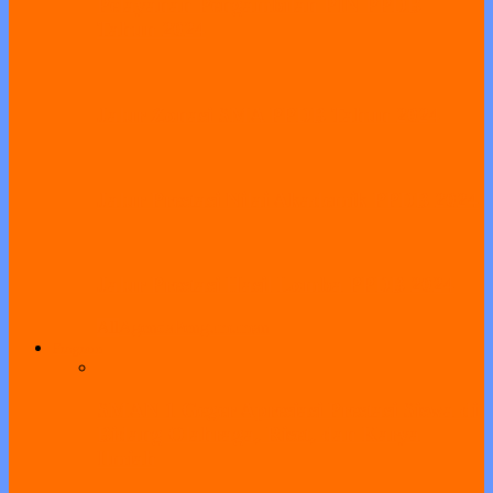
Pelayanan Pengambilan PIN PPDB
Tahun 2024
Jalur Zonasi SMA PPDB Tahun 2024
Jalur Prestasi Nilai Akademik PPDB 2024
Jalur Prestasi Hasil Lomba PPDB 2024
All
Agenda
Pengumuman
Program
SMAN 1 Geger Apresiasi Prestasi Siswa di
Bidang Olahraga, Riset, dan Karya
Ilmiah