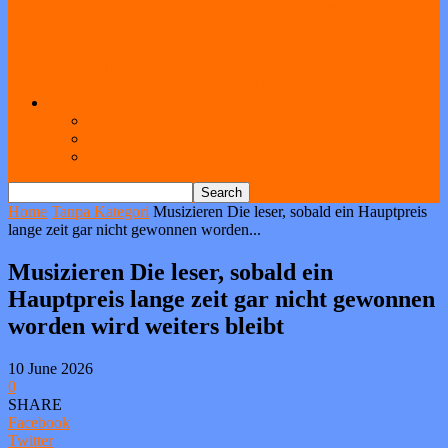
Musikalisasi Puisi Menuju Festival
Nasional
All
Bimbingan
Koseling
Humas
Kesiswaan
Kurikulum
Sarpras
Link
Kotak Saran
Web Ekstra
Pendataan Alumni
Home
Tanpa Kategori
Musizieren Die leser, sobald ein Hauptpreis
lange zeit gar nicht gewonnen worden...
Musizieren Die leser, sobald ein
Hauptpreis lange zeit gar nicht gewonnen
worden wird weiters bleibt
10 June 2026
0
SHARE
Facebook
Twitter