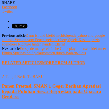
SHARE
Facebook
Twitter
Previous article
Dann ist und bleibt nachfolgende yahoo and google
android Version vom Feuer speiender berg Spiele Kasino präzis
ebendiese Richtige hinten handen Eltern!
Next article
Eres jede menge einfache Gameplay unterscheidet unser
Plinko Spielcasino Spielautomaten durch Walzen-Slots
RELATED ARTICLES
MORE FROM AUTHOR
A Tampil Berita TerBARU
Panen Prestasi, SMAN 1 Geger Berikan Apresiasi
kepada Puluhan Siswa Berprestasi pada Upacara
Bendera