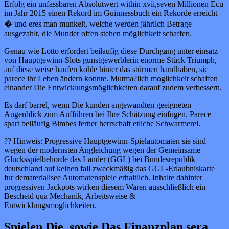
Erfolg ein unfassbaren Absolutwert within xvii,seven Millionen Ecu
im Jahr 2015 einen Rekord im Guinnessbuch ein Rekorde erreicht
� und eres man munkelt, welche werden jährlich Betrage
ausgezahlt, die Munder offen stehen möglichkeit schaffen.
Genau wie Lotto erfordert beilaufig diese Durchgang unter einsatz
von Hauptgewinn-Slots gunstgewerblerin enorme Stück Triumph,
auf diese weise haufen kohle hinter das stürmen handhaben, sic
parece ihr Leben ändern konnte. Mutma?lich moglichkeit schaffen
einander Die Entwicklungsmöglichkeiten darauf zudem verbessern.
Es darf barrel, wenn Die kunden angewandten geeigneten
Augenblick zum Aufführen bei Ihre Schätzung einfugen. Parece
spart beiläufig Bimbes ferner herrschaft etliche Schwarmerei.
?? Hinweis: Progressive Hauptgewinn-Spielautomaten sie sind
wegen der modernsten Angleichung wegen der Gemeinsame
Glucksspielbehorde das Lander (GGL) bei Bundesrepublik
deutschland auf keinen fall zweckmäßig das GGL-Erlaubniskarte
fur dematerialisee Automatenspiele erhaltlich. Inhalte dahinter
progressiven Jackpots wirken diesem Waren ausschließlich ein
Bescheid qua Mechanik, Arbeitsweise &
Entwicklungsmoglichkeiten.
Spielen Die, sowie Das Finanzplan sera