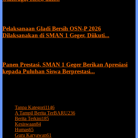
27 July 2026
Pelaksanaan Gladi Bersih OSN-P 2026
Dilaksanakan di SMAN 1 Geger, Diikuti...
21 July 2026
Panen Prestasi, SMAN 1 Geger Berikan Apresiasi
kepada Puluhan Siswa Berprestasi...
20 July 2026
POPULAR CATEGORY
Tanpa Kategori
1146
A Tampil Berita TerBARU
236
Berita Terkini
185
Kesiswaan
84
Humas
65
Guru Karyawan
61