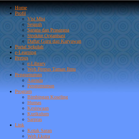
Home
Profil
Visi Misi
Sejarah
Sarana dan Prasarana
Struktur Organisasi
Daftar Guru dan Karyawan
Portal Sekolah
e-Learning
Perpus
e-Library
Web Perpus Taman Ilmu
Pengumuman
Agenda
Pengumuman
Program
Bimbingan Koseling
Humas
Kesiswaan
Kurikulum
Sarpras
Link
Kotak Saran
Web Ekstra