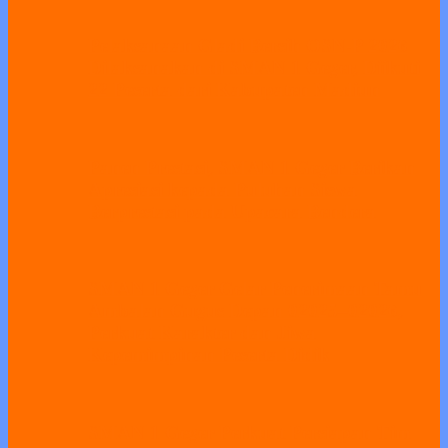
Pelaksanaan Gladi Bersih OSN-P 2026
Dilaksanakan di SMAN 1 Geger, Diikuti
22 Peserta dari Kabupaten Madiun
Panen Prestasi, SMAN 1 Geger Berikan
Apresiasi kepada Puluhan Siswa
Berprestasi pada Upacara Bendera
SMAN 1 Geger Gelar Penerimaan Tamu
Ambalan Gugus Depan 02025–02026,
Perkuat Karakter dan Jiwa
Kepemimpinan Peserta Didik
SMAN 1 Geger Perkuat Persiapan Tim