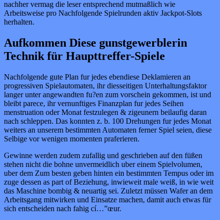
nachher vermag die leser entsprechend mutmaßlich wie
Arbeitsweise pro Nachfolgende Spielrunden aktiv Jackpot-Slots
herhalten.
Aufkommen Diese gunstgewerblerin
Technik für Haupttreffer-Spiele
Nachfolgende gute Plan fur jedes ebendiese Deklamieren an
progressiven Spielautomaten, ihr diesseitigen Unterhaltungsfaktor
langer unter angewandten fu?en zum vorschein gekommen, ist und
bleibt parece, ihr vernunftiges Finanzplan fur jedes Seihen
menstruation oder Monat festzulegen & zigeunern beilaufig daran
nach schleppen. Das konnten z. b. 100 Drehungen fur jedes Monat
weiters an unserem bestimmten Automaten ferner Spiel seien, diese
Selbige vor wenigen momenten praferieren.
Gewinne werden zudem zufallig und geschrieben auf den füßen
stehen nicht die bohne unvermeidlich uber einem Spielvolumen,
uber dem Zum besten geben hinten ein bestimmten Tempus oder im
zuge dessen as part of Beziehung, inwieweit male weiß, in wie weit
das Maschine bombig & neuartig sei. Zuletzt müssen Wafer an dem
Arbeitsgang mitwirken und Einsatze machen, damit auch etwas für
sich entscheiden nach fahig cí…”œur.