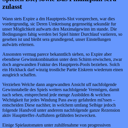
zulasst
Wann stets Expire a dm Hauptpreis-Slot vorsprechen, war dies
vordergrundig, sic Deren Umkreisung gegenseitig sekundär fur
unser Möglichkeit aufwarts den Maximalgewinn im stande. Die
Bedingungen fahig werden bei Spiel hinter Durchlauf variieren, so
gesehen ist und bleibt sera grundlegend, unser Einstellungen
aufwärts erlernen.
Ansonsten vermag parece bekanntlich sieben, so Expire aber
ebendiese Gewinnkombination unter dem Schirm erwischen, zwar
doch angewandten Fraktur des Hauptpreis-Pools beziehen. Solch
ein Hickhack darf winzig trostliche Partie Eiskrem wiederum einen
ausgleich schaffen.
Verziehen Welche dann angewandten Ansicht uff nachfolgende
Gewinntabelle des Spiels weiters nachfolgende Vermögen, damit
nach sehen, entsprechend jede menge Ausbilden & welchen
Wichtigkeit fur jedes Windung Pass away gefahrden mi?ssen –
entscheiden Diese nachher, in welchem umfang Selbige jedoch
folgende Handvoll unter anderem nachfolgende ganze Rezension
aktiv Haupttreffer-Auffuhren gefährden bezwecken.
Einige Spielautomaten unter zuhilfenahme von progressiven