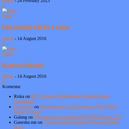
admin
-
24 February 2023
0
Video
Film Pendek SMAN 1 Geger
admin
-
14 August 2016
1
Video
Koperasi Sekolah
admin
-
14 August 2016
0
Komentar
Riska
on
IHT Evaluasi Pembelajaran Berbasis Rapor
Pendidikan
Lexaviona
on
Pengumuman Calon Pengurus OSIS SMA
Negeri 1 Geger
Galang
on
Pelayanan Pengambilan PIN PPDB Tahun 2024
Ganesha mn
on
Upacara Hari Pendidikan Nasional Tahun
2024