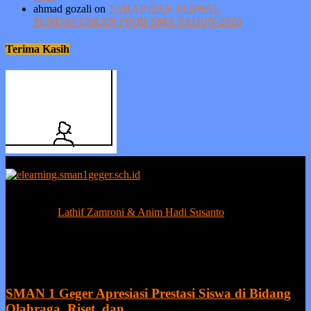
ahmad gozali
on
TAHAP DAN JADWAL
PENDAFTARAN PPDB SMA TAHUN 2024
Terima Kasih
Berprestasi tanpa ada kejujuran adalah sia-sia, sedangkan kejujuran
tanpa prestasi adalah suatu kemunduran.
Contact us:
Lathif Zamroni & Anim Hadi Susanto
EVEN MORE NEWS
SMAN 1 Geger Apresiasi Prestasi Siswa di Bidang
Olahraga, Riset, dan...