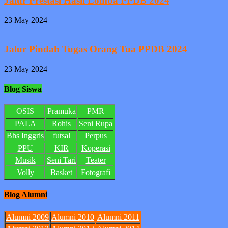
Jalur Prestasi Hasil Lomba PPDB 2024
23 May 2024
Jalur Pindah Tugas Orang Tua PPDB 2024
23 May 2024
Blog Siswa
OSIS
Pramuka
PMR
PALA
Rohis
Seni Rupa
Bhs Inggris
futsal
Perpus
PPU
KIR
Koperasi
Musik
Seni Tari
Teater
Volly
Basket
Fotografi
Blog Alumni
Alumni 2009
Alumni 2010
Alumni 2011