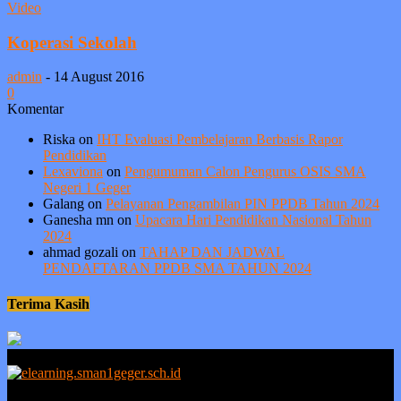
Video
Koperasi Sekolah
admin
-
14 August 2016
0
Komentar
Riska
on
IHT Evaluasi Pembelajaran Berbasis Rapor
Pendidikan
Lexaviona
on
Pengumuman Calon Pengurus OSIS SMA
Negeri 1 Geger
Galang
on
Pelayanan Pengambilan PIN PPDB Tahun 2024
Ganesha mn
on
Upacara Hari Pendidikan Nasional Tahun
2024
ahmad gozali
on
TAHAP DAN JADWAL
PENDAFTARAN PPDB SMA TAHUN 2024
Terima Kasih
Berprestasi tanpa ada kejujuran adalah sia-sia, sedangkan kejujuran