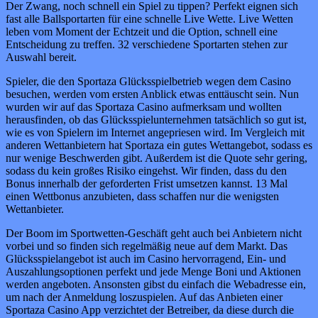
Der Zwang, noch schnell ein Spiel zu tippen? Perfekt eignen sich
fast alle Ballsportarten für eine schnelle Live Wette. Live Wetten
leben vom Moment der Echtzeit und die Option, schnell eine
Entscheidung zu treffen. 32 verschiedene Sportarten stehen zur
Auswahl bereit.
Spieler, die den Sportaza Glücksspielbetrieb wegen dem Casino
besuchen, werden vom ersten Anblick etwas enttäuscht sein. Nun
wurden wir auf das Sportaza Casino aufmerksam und wollten
herausfinden, ob das Glücksspielunternehmen tatsächlich so gut ist,
wie es von Spielern im Internet angepriesen wird. Im Vergleich mit
anderen Wettanbietern hat Sportaza ein gutes Wettangebot, sodass es
nur wenige Beschwerden gibt. Außerdem ist die Quote sehr gering,
sodass du kein großes Risiko eingehst. Wir finden, dass du den
Bonus innerhalb der geforderten Frist umsetzen kannst. 13 Mal
einen Wettbonus anzubieten, dass schaffen nur die wenigsten
Wettanbieter.
Der Boom im Sportwetten-Geschäft geht auch bei Anbietern nicht
vorbei und so finden sich regelmäßig neue auf dem Markt. Das
Glücksspielangebot ist auch im Casino hervorragend, Ein- und
Auszahlungsoptionen perfekt und jede Menge Boni und Aktionen
werden angeboten. Ansonsten gibst du einfach die Webadresse ein,
um nach der Anmeldung loszuspielen. Auf das Anbieten einer
Sportaza Casino App verzichtet der Betreiber, da diese durch die