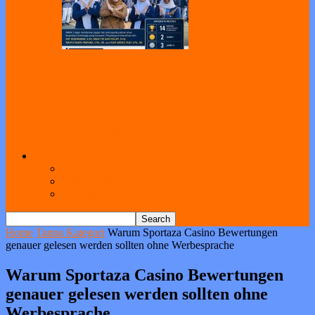
Panen Prestasi, SMAN 1 Geger Berikan
Apresiasi kepada Puluhan Siswa
Berprestasi pada Upacara Bendera
All
Bimbingan
Koseling
Humas
Kesiswaan
Kurikulum
Sarpras
Link
Kotak Saran
Web Ekstra
Pendataan Alumni
Home
Tanpa Kategori
Warum Sportaza Casino Bewertungen
genauer gelesen werden sollten ohne Werbesprache
Warum Sportaza Casino Bewertungen
genauer gelesen werden sollten ohne
Werbesprache