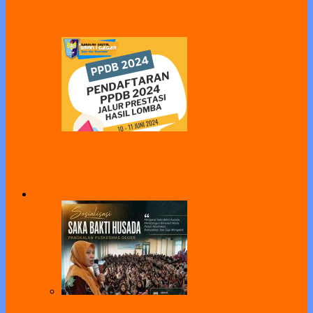
Jalur Prestasi Nilai Akademik PPDB 2024
Jalur Prestasi Hasil Lomba PPDB 2024
All
Agenda
Pengumuman
Program