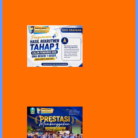
SMAN 1 Geger Kenalkan Saka Bakti
Husada kepada Siswa dan Calon Dewan
Ambalan
PENGUMUMAN HASIL REKRUTMEN
TAHAP 1 CALON PENGURUS OSIS
SMA NEGERI 1 GEGER MASA BAKTI
2026/2027