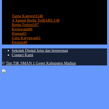
POPULAR CATEGORY
Tanpa Kategori
1146
A Tampil Berita TerBARU
238
Berita Terkini
187
Kesiswaan
86
Humas
65
Guru Karyawan
61
Prestasi
49
Sekolah Digital Jujur dan berprestasi
Contact Kami
©
Tim TIK SMAN 1 Geger Kabupaten Madiun