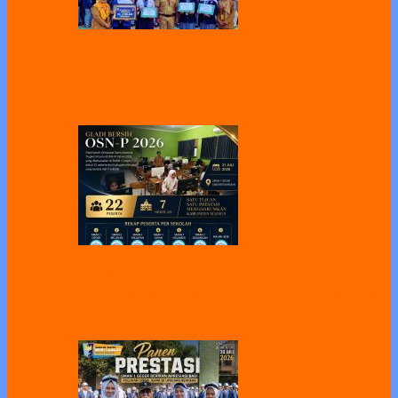
SMAN 1 Geger Apresiasi Prestasi Siswa di
Bidang Olahraga, Riset, dan Karya
Ilmiah
Pelaksanaan Gladi Bersih OSN-P 2026
Dilaksanakan di SMAN 1 Geger, Diikuti
22 Peserta dari Kabupaten Madiun