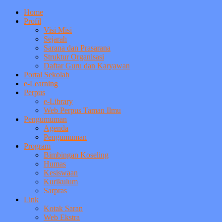
Home
Profil
Visi Misi
Sejarah
Sarana dan Prasarana
Struktur Organisasi
Daftar Guru dan Karyawan
Portal Sekolah
e-Learning
Perpus
e-Library
Web Perpus Taman Ilmu
Pengumuman
Agenda
Pengumuman
Program
Bimbingan Koseling
Humas
Kesiswaan
Kurikulum
Sarpras
Link
Kotak Saran
Web Ekstra