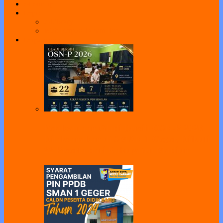
e-Learning
Perpus
e-Library
Web Perpus Taman Ilmu
Pengumuman
Pelaksanaan Gladi Bersih OSN-P 2026
Dilaksanakan di SMAN 1 Geger, Diikuti
22 Peserta dari Kabupaten Madiun