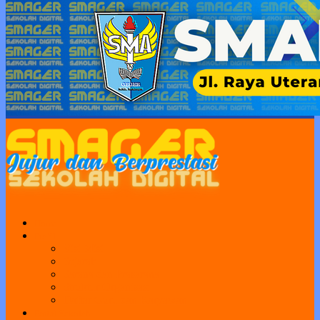
Home
Profil
Visi Misi
Sejarah
Sarana dan Prasarana
Struktur Organisasi
Daftar Guru dan Karyawan
Portal Sekolah