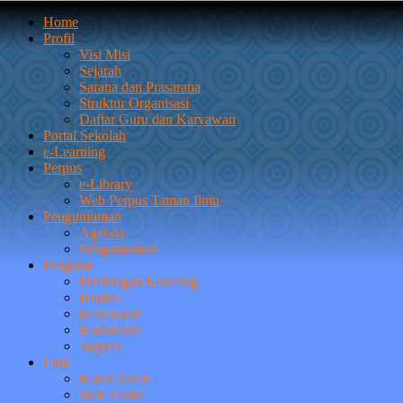
Home
Profil
Visi Misi
Sejarah
Sarana dan Prasarana
Struktur Organisasi
Daftar Guru dan Karyawan
Portal Sekolah
e-Learning
Perpus
e-Library
Web Perpus Taman Ilmu
Pengumuman
Agenda
Pengumuman
Program
Bimbingan Koseling
Humas
Kesiswaan
Kurikulum
Sarpras
Link
Kotak Saran
Web Ekstra