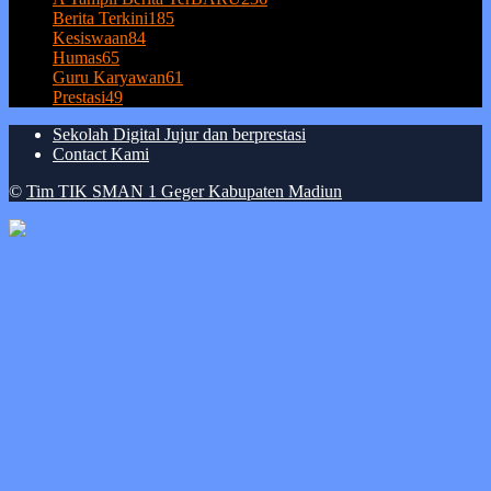
Berita Terkini
185
Kesiswaan
84
Humas
65
Guru Karyawan
61
Prestasi
49
Sekolah Digital Jujur dan berprestasi
Contact Kami
©
Tim TIK SMAN 1 Geger Kabupaten Madiun