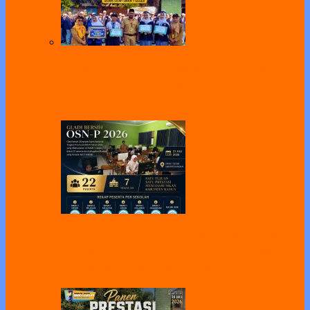
SMAN 1 Geger Apresiasi Prestasi Siswa di
Bidang Olahraga, Riset, dan Karya
Ilmiah
Pelaksanaan Gladi Bersih OSN-P 2026
Dilaksanakan di SMAN 1 Geger, Diikuti
22 Peserta dari Kabupaten Madiun