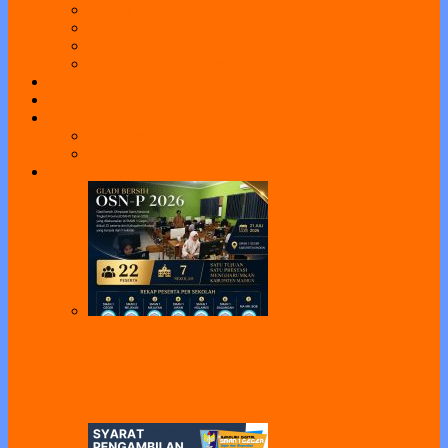
Sejarah
Sarana dan Prasarana
Struktur Organisasi
Daftar Guru dan Karyawan
Portal Sekolah
e-Learning
Perpus
e-Library
Web Perpus Taman Ilmu
Pengumuman
Pelaksanaan Gladi Bersih OSN-P 2026
Dilaksanakan di SMAN 1 Geger, Diikuti
22 Peserta dari Kabupaten Madiun