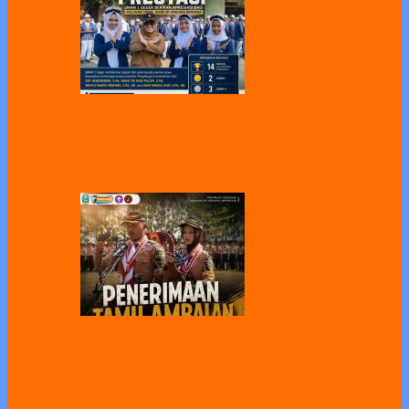
Panen Prestasi, SMAN 1 Geger Berikan
Apresiasi kepada Puluhan Siswa
Berprestasi pada Upacara Bendera
SMAN 1 Geger Gelar Penerimaan Tamu
Ambalan Gugus Depan 02025–02026,
Perkuat Karakter dan Jiwa
Kepemimpinan Peserta Didik