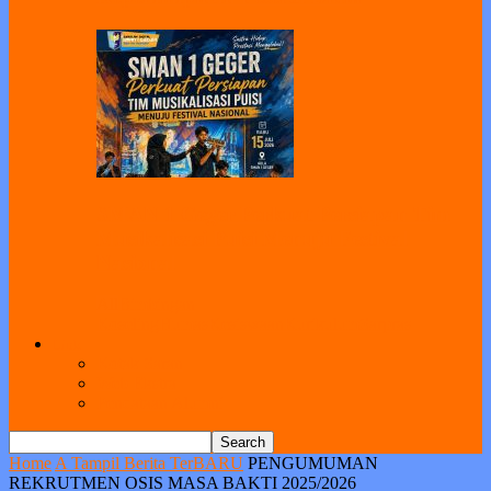
SMAN 1 Geger Perkuat Persiapan Tim
Musikalisasi Puisi Menuju Festival
Nasional
All
Bimbingan
Koseling
Humas
Kesiswaan
Kurikulum
Sarpras
Link
Kotak Saran
Web Ekstra
Pendataan Alumni
Home
A Tampil Berita TerBARU
PENGUMUMAN
REKRUTMEN OSIS MASA BAKTI 2025/2026