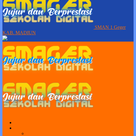
SMAN 1 Geger
KAB. MADIUN
Home
Profil
Visi Misi