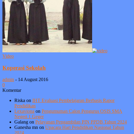
Video
Koperasi Sekolah
admin
-
14 August 2016
0
Komentar
Riska
on
IHT Evaluasi Pembelajaran Berbasis Rapor
Pendidikan
Lexaviona
on
Pengumuman Calon Pengurus OSIS SMA
Negeri 1 Geger
Galang
on
Pelayanan Pengambilan PIN PPDB Tahun 2024
Ganesha mn
on
Upacara Hari Pendidikan Nasional Tahun
2024