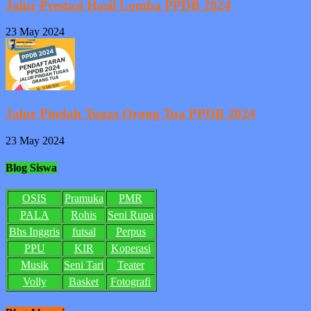
Jalur Prestasi Hasil Lomba PPDB 2024
23 May 2024
Jalur Pindah Tugas Orang Tua PPDB 2024
23 May 2024
Blog Siswa
OSIS
Pramuka
PMR
PALA
Rohis
Seni Rupa
Bhs Inggris
futsal
Perpus
PPU
KIR
Koperasi
Musik
Seni Tari
Teater
Volly
Basket
Fotografi