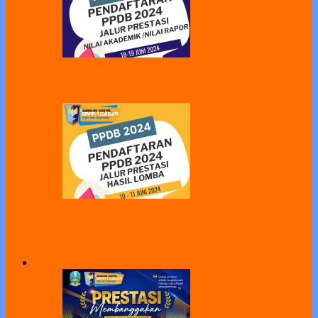
Jalur Prestasi Nilai Akademik PPDB 2024
Jalur Prestasi Hasil Lomba PPDB 2024
All
Agenda
Pengumuman
Program