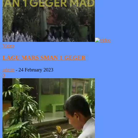
Video
LAGU MARS SMAN 1 GEGER
admin
-
24 February 2023
0