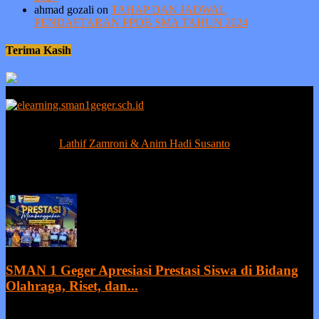
ahmad gozali
on
TAHAP DAN JADWAL
PENDAFTARAN PPDB SMA TAHUN 2024
Terima Kasih
Berprestasi tanpa ada kejujuran adalah sia-sia, sedangkan kejujuran
tanpa prestasi adalah suatu kemunduran.
Contact us:
Lathif Zamroni & Anim Hadi Susanto
EVEN MORE NEWS
SMAN 1 Geger Apresiasi Prestasi Siswa di Bidang
Olahraga, Riset, dan...
27 July 2026