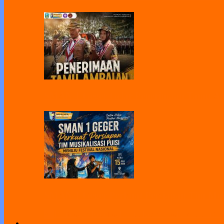
SMAN 1 Geger Gelar Penerimaan Tamu Amb
SMAN 1 Geger Perkuat Persiapan Tim Musik
All
Bimbingan Koseling
Humas
Kesiswaan
Kurikulum
Sar
Link