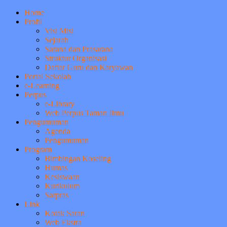
Home
Profil
Visi Misi
Sejarah
Sarana dan Prasarana
Struktur Organisasi
Daftar Guru dan Karyawan
Portal Sekolah
e-Learning
Perpus
e-Library
Web Perpus Taman Ilmu
Pengumuman
Agenda
Pengumuman
Program
Bimbingan Koseling
Humas
Kesiswaan
Kurikulum
Sarpras
Link
Kotak Saran
Web Ekstra