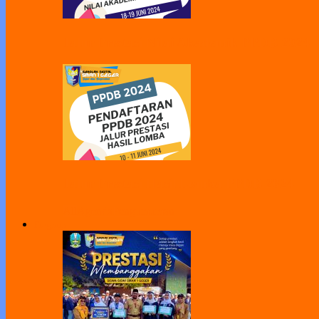
Jalur Prestasi Nilai Akademik PPDB 2024
Jalur Prestasi Hasil Lomba PPDB 2024
All
Agenda
Pengumuman
Program