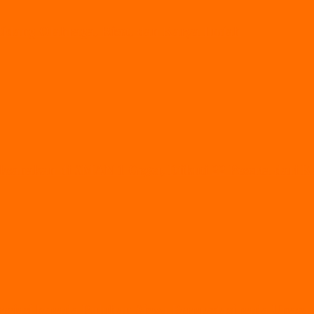
Bidang Olahraga, Riset, dan Karya Ilmiah
ksanakan di SMAN 1 Geger, Diikuti 22 Peserta dari
esiasi kepada Puluhan Siswa Berprestasi pada Upaca