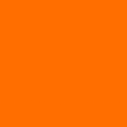
ksanakan di SMAN 1 Geger, Diikuti 22 Peserta dari