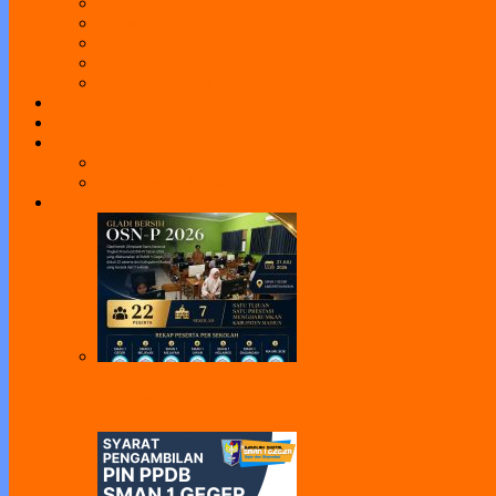
Visi Misi
Sejarah
Sarana dan Prasarana
Struktur Organisasi
Daftar Guru dan Karyawan
Portal Sekolah
e-Learning
Perpus
e-Library
Web Perpus Taman Ilmu
Pengumuman
Pelaksanaan Gladi Bersih OSN-P 2026 Dila