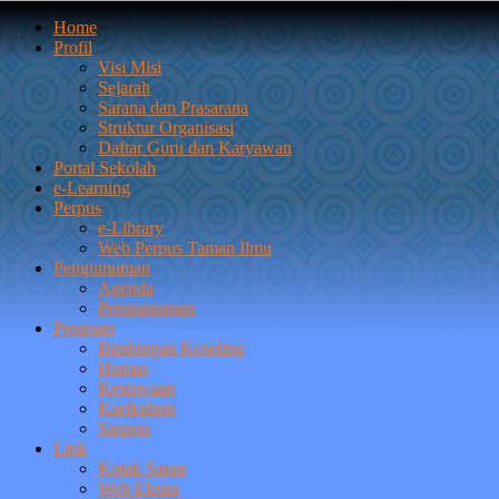
Home
Profil
Visi Misi
Sejarah
Sarana dan Prasarana
Struktur Organisasi
Daftar Guru dan Karyawan
Portal Sekolah
e-Learning
Perpus
e-Library
Web Perpus Taman Ilmu
Pengumuman
Agenda
Pengumuman
Program
Bimbingan Koseling
Humas
Kesiswaan
Kurikulum
Sarpras
Link
Kotak Saran
Web Ekstra