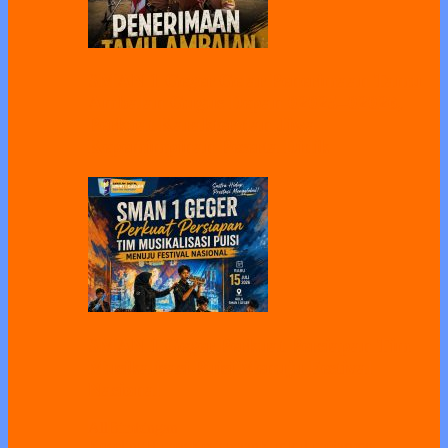
SMAN 1 Geger Gelar Penerimaan Tamu
Ambalan Gugus Depan 02025–02026,
Perkuat Karakter dan Jiwa
Kepemimpinan Peserta Didik
SMAN 1 Geger Perkuat Persiapan Tim
Musikalisasi Puisi Menuju Festival
Nasional
All
Bimbingan
Koseling
Humas
Kesiswaan
Kurikulum
Sarpras