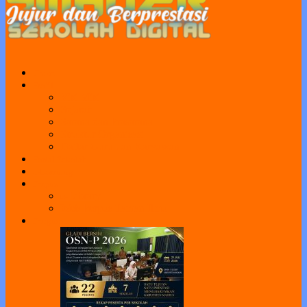
Home
Profil
Visi Misi
Sejarah
Sarana dan Prasarana
Struktur Organisasi
Daftar Guru dan Karyawan
Portal Sekolah
e-Learning
Perpus
e-Library
Web Perpus Taman Ilmu
Pengumuman