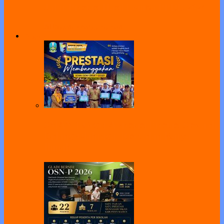
Jalur Prestasi Hasil Lomba PPDB 2024
All
Agenda
Pengumuman
Program
SMAN 1 Geger Apresiasi Prestasi Siswa di
Bidang Olahraga, Riset, dan Karya
Ilmiah