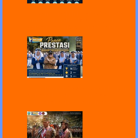
Pelaksanaan Gladi Bersih OSN-P 2026
Dilaksanakan di SMAN 1 Geger, Diikuti
22 Peserta dari Kabupaten Madiun
Panen Prestasi, SMAN 1 Geger Berikan
Apresiasi kepada Puluhan Siswa
Berprestasi pada Upacara Bendera