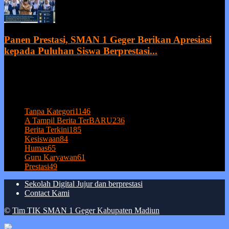
Panen Prestasi, SMAN 1 Geger Berikan Apresiasi
kepada Puluhan Siswa Berprestasi...
20 July 2026
POPULAR CATEGORY
Tanpa Kategori
1146
A Tampil Berita TerBARU
236
Berita Terkini
185
Kesiswaan
84
Humas
65
Guru Karyawan
61
Prestasi
49
Sekolah Digital Jujur dan berprestasi
Contact Kami
©
Tim TIK SMAN 1 Geger Kabupaten Madiun