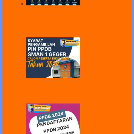
Pelaksanaan Gladi Bersih OSN-P 2026
Dilaksanakan di SMAN 1 Geger, Diikuti
22 Peserta dari Kabupaten Madiun
Pelayanan Pengambilan PIN PPDB
Tahun 2024