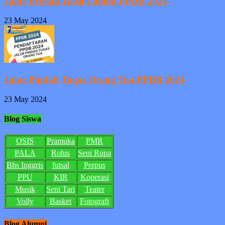
Jalur Prestasi Hasil Lomba PPDB 2024
23 May 2024
Jalur Pindah Tugas Orang Tua PPDB 2024
23 May 2024
Blog Siswa
OSIS
Pramuka
PMR
PALA
Rohis
Seni Rupa
Bhs Inggris
futsal
Perpus
PPU
KIR
Koperasi
Musik
Seni Tari
Teater
Volly
Basket
Fotografi
Blog Alumni