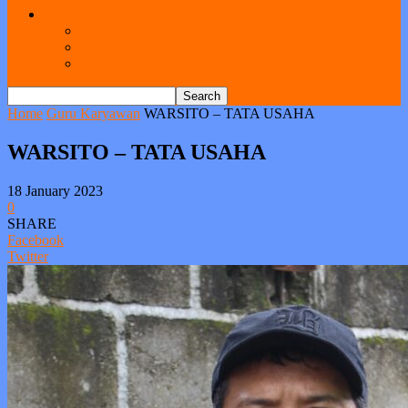
Link
Kotak Saran
Web Ekstra
Pendataan Alumni
Home
Guru Karyawan
WARSITO – TATA USAHA
WARSITO – TATA USAHA
18 January 2023
0
SHARE
Facebook
Twitter