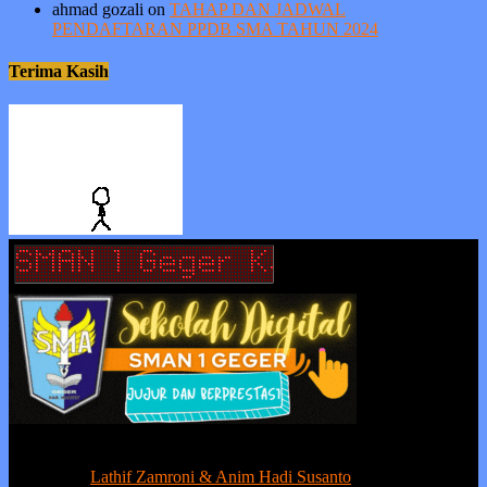
ahmad gozali
on
TAHAP DAN JADWAL
PENDAFTARAN PPDB SMA TAHUN 2024
Terima Kasih
Berprestasi tanpa ada kejujuran adalah sia-sia, sedangkan kejujuran
tanpa prestasi adalah suatu kemunduran.
Contact us:
Lathif Zamroni & Anim Hadi Susanto