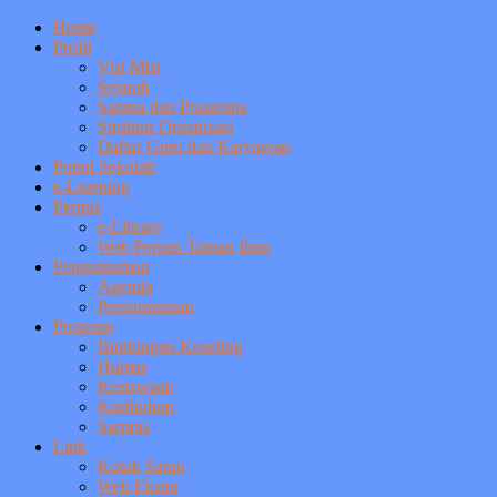
Home
Profil
Visi Misi
Sejarah
Sarana dan Prasarana
Struktur Organisasi
Daftar Guru dan Karyawan
Portal Sekolah
e-Learning
Perpus
e-Library
Web Perpus Taman Ilmu
Pengumuman
Agenda
Pengumuman
Program
Bimbingan Koseling
Humas
Kesiswaan
Kurikulum
Sarpras
Link
Kotak Saran
Web Ekstra