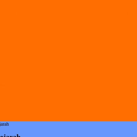
alan Gugus Depan 02025–02026, Perkuat Karakter 
alisasi Puisi Menuju Festival Nasional
pras
arah