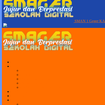
SMAN 1 Geger K
Home
Profil
Visi Misi
Sejarah
Sarana dan Prasarana
Struktur Organisasi
Daftar Guru dan Karyawan
Portal Sekolah
e-Learning
Perpus
e-Library