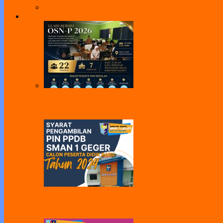
Web Perpus Taman Ilmu
Pengumuman
Pelaksanaan Gladi Bersih OSN-P 2026 Dila
Pelayanan Pengambilan PIN PPDB Tahun