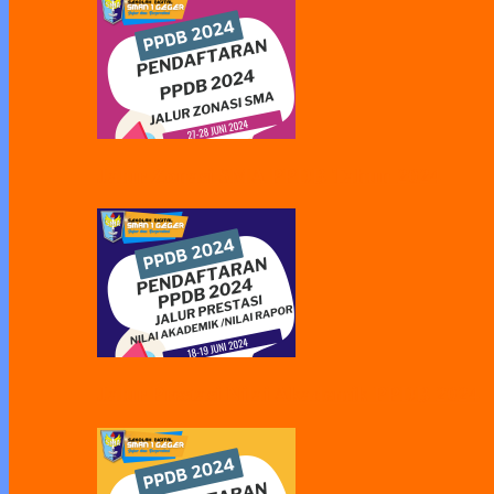
Jalur Zonasi SMA PPDB Tahun 2024
Jalur Prestasi Nilai Akademik PPDB 2024