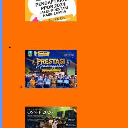
Jalur Prestasi Hasil Lomba PPDB 2024
All
Agenda
Pengumuman
Program
SMAN 1 Geger Apresiasi Prestasi Siswa di 