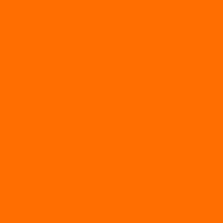
ksanakan di SMAN 1 Geger, Diikuti 22 Peserta dari
esiasi kepada Puluhan Siswa Berprestasi pada Upaca