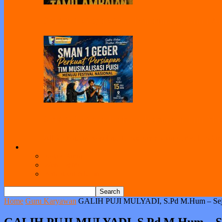
SMAN 1 Geger Gelar Penerimaan Tamu Amb
SMAN 1 Geger Perkuat Persiapan Tim Musik
All
Bimbingan Koseling
Humas
Kesiswaan
Kurikulum
Sar
Link
Kotak Saran
Web Ekstra
Pendataan Alumni
Home
Guru Karyawan
GALIH PUJI MULYADI, S.Pd M.Hum – Sej