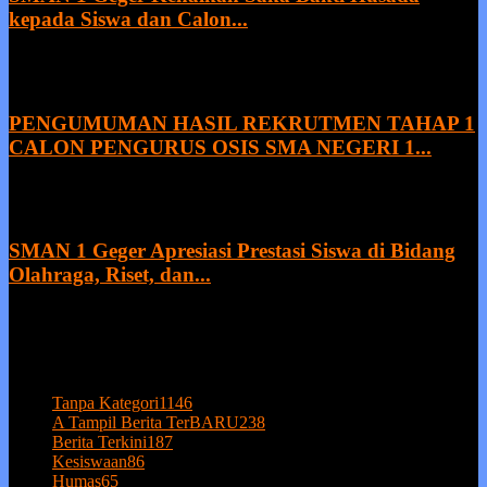
kepada Siswa dan Calon...
9 August 2026
PENGUMUMAN HASIL REKRUTMEN TAHAP 1
CALON PENGURUS OSIS SMA NEGERI 1...
8 August 2026
SMAN 1 Geger Apresiasi Prestasi Siswa di Bidang
Olahraga, Riset, dan...
27 July 2026
POPULAR CATEGORY
Tanpa Kategori
1146
A Tampil Berita TerBARU
238
Berita Terkini
187
Kesiswaan
86
Humas
65