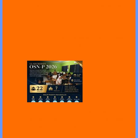
TAHAP 1 CALON PENGURUS OSIS
SMA NEGERI 1 GEGER MASA BAKTI
2026/2027
SMAN 1 Geger Apresiasi Prestasi Siswa di
Bidang Olahraga, Riset, dan Karya
Ilmiah
Pelaksanaan Gladi Bersih OSN-P 2026
Dilaksanakan di SMAN 1 Geger, Diikuti
22 Peserta dari Kabupaten Madiun