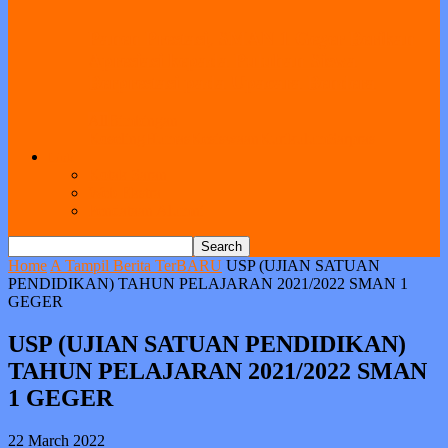
Panen Prestasi, SMAN 1 Geger Berikan
Apresiasi kepada Puluhan Siswa
Berprestasi pada Upacara Bendera
All
Bimbingan
Koseling
Humas
Kesiswaan
Kurikulum
Sarpras
Link
Kotak Saran
Web Ekstra
Pendataan Alumni
Home
A Tampil Berita TerBARU
USP (UJIAN SATUAN
PENDIDIKAN) TAHUN PELAJARAN 2021/2022 SMAN 1
GEGER
USP (UJIAN SATUAN PENDIDIKAN)
TAHUN PELAJARAN 2021/2022 SMAN
1 GEGER
22 March 2022