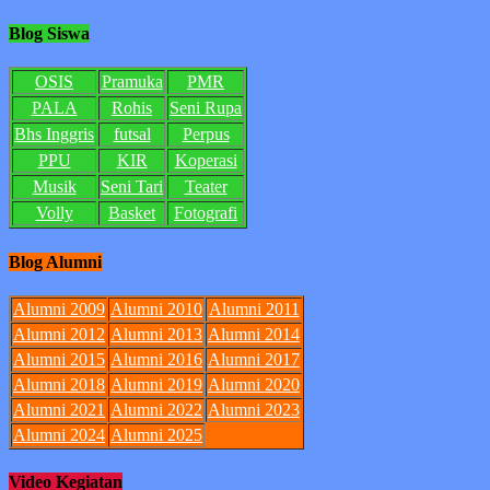
Blog Siswa
OSIS
Pramuka
PMR
PALA
Rohis
Seni Rupa
Bhs Inggris
futsal
Perpus
PPU
KIR
Koperasi
Musik
Seni Tari
Teater
Volly
Basket
Fotografi
Blog Alumni
Alumni 2009
Alumni 2010
Alumni 2011
Alumni 2012
Alumni 2013
Alumni 2014
Alumni 2015
Alumni 2016
Alumni 2017
Alumni 2018
Alumni 2019
Alumni 2020
Alumni 2021
Alumni 2022
Alumni 2023
Alumni 2024
Alumni 2025
Video Kegiatan