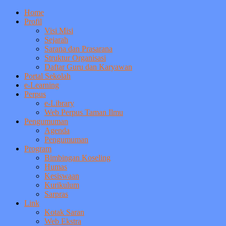
Home
Profil
Visi Misi
Sejarah
Sarana dan Prasarana
Struktur Organisasi
Daftar Guru dan Karyawan
Portal Sekolah
e-Learning
Perpus
e-Library
Web Perpus Taman Ilmu
Pengumuman
Agenda
Pengumuman
Program
Bimbingan Koseling
Humas
Kesiswaan
Kurikulum
Sarpras
Link
Kotak Saran
Web Ekstra