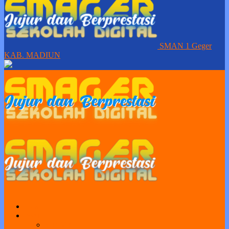
SMAN 1 Geger
KAB. MADIUN
Home
Profil
Visi Misi