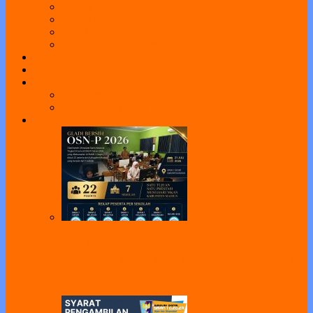
Sejarah
Sarana dan Prasarana
Struktur Organisasi
Daftar Guru dan Karyawan
Portal Sekolah
e-Learning
Perpus
e-Library
Web Perpus Taman Ilmu
Pengumuman
Pelaksanaan Gladi Bersih OSN-P 2026
Dilaksanakan di SMAN 1 Geger, Diikuti
22 Peserta dari Kabupaten Madiun