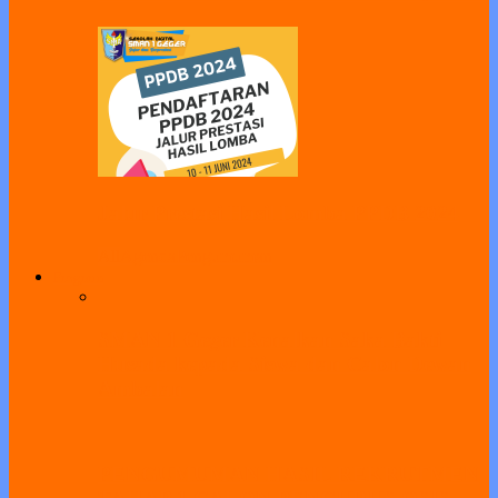
Jalur Prestasi Hasil Lomba PPDB 2024
All
Agenda
Pengumuman
Program
SMAN 1 Geger Kenalkan Saka Bakti
Husada kepada Siswa dan Calon Dewan
Ambalan
PENGUMUMAN HASIL REKRUTMEN