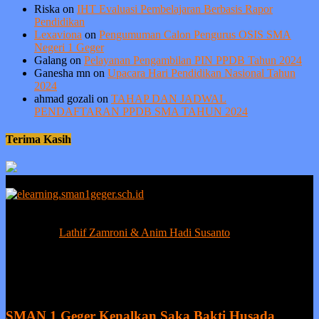
Riska
on
IHT Evaluasi Pembelajaran Berbasis Rapor
Pendidikan
Lexaviona
on
Pengumuman Calon Pengurus OSIS SMA
Negeri 1 Geger
Galang
on
Pelayanan Pengambilan PIN PPDB Tahun 2024
Ganesha mn
on
Upacara Hari Pendidikan Nasional Tahun
2024
ahmad gozali
on
TAHAP DAN JADWAL
PENDAFTARAN PPDB SMA TAHUN 2024
Terima Kasih
Berprestasi tanpa ada kejujuran adalah sia-sia, sedangkan kejujuran
tanpa prestasi adalah suatu kemunduran.
Contact us:
Lathif Zamroni & Anim Hadi Susanto
EVEN MORE NEWS
SMAN 1 Geger Kenalkan Saka Bakti Husada