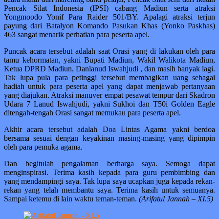
Pencak Silat Indonesia (IPSI) cabang Madiun serta atraksi
Yongmoodo Yonif Para Raider 501/BY. Apalagi atraksi terjun
payung dari Batalyon Komando Pasukan Khas (Yonko Paskhas)
463 sangat menarik perhatian para peserta apel.
Puncak acara tersebut adalah saat Orasi yang di lakukan oleh para
tamu kehormatan, yakni Bupati Madiun, Wakil Walikota Madiun,
Ketua DPRD Madiun, Danlanud Iswahjudi , dan masih banyak lagi.
Tak lupa pula para petinggi tersebut membagikan uang sebagai
hadiah untuk para peserta apel yang dapat menjawab pertanyaan
yang diajukan. Atraksi manuver empat pesawat tempur dari Skadron
Udara 7 Lanud Iswahjudi, yakni Sukhoi dan T50i Golden Eagle
ditengah-tengah Orasi sangat memukau para peserta apel.
Akhir acara tersebut adalah Doa Lintas Agama yakni berdoa
bersama sesuai dengan keyakinan masing-masing yang dipimpin
oleh para pemuka agama.
Dan begitulah pengalaman berharga saya. Semoga dapat
menginspirasi. Terima kasih kepada para guru pembimbing dan
yang mendampingi saya. Tak lupa saya ucapkan juga kepada rekan-
rekan yang telah membantu saya. Terima kasih untuk semuanya.
Sampai ketemu di lain waktu teman-teman.
(Arifatul Jannah – XI.5)