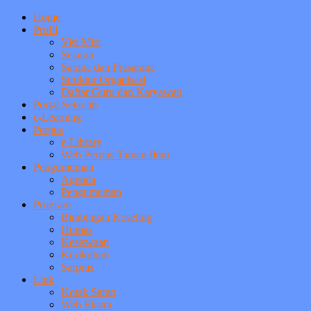
Home
Profil
Visi Misi
Sejarah
Sarana dan Prasarana
Struktur Organisasi
Daftar Guru dan Karyawan
Portal Sekolah
e-Learning
Perpus
e-Library
Web Perpus Taman Ilmu
Pengumuman
Agenda
Pengumuman
Program
Bimbingan Koseling
Humas
Kesiswaan
Kurikulum
Sarpras
Link
Kotak Saran
Web Ekstra