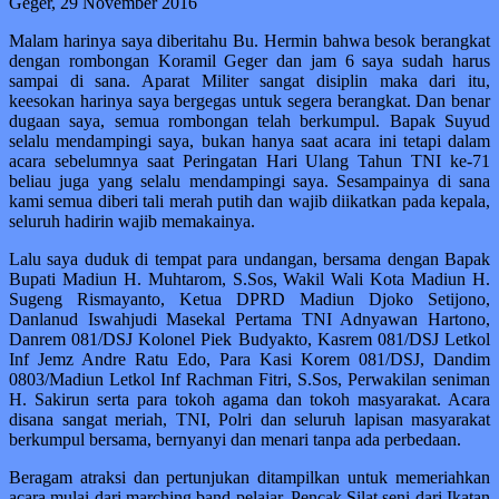
Geger, 29 November 2016
Malam harinya saya diberitahu Bu. Hermin bahwa besok berangkat
dengan rombongan Koramil Geger dan jam 6 saya sudah harus
sampai di sana. Aparat Militer sangat disiplin maka dari itu,
keesokan harinya saya bergegas untuk segera berangkat. Dan benar
dugaan saya, semua rombongan telah berkumpul. Bapak Suyud
selalu mendampingi saya, bukan hanya saat acara ini tetapi dalam
acara sebelumnya saat Peringatan Hari Ulang Tahun TNI ke-71
beliau juga yang selalu mendampingi saya. Sesampainya di sana
kami semua diberi tali merah putih dan wajib diikatkan pada kepala,
seluruh hadirin wajib memakainya.
Lalu saya duduk di tempat para undangan, bersama dengan Bapak
Bupati Madiun H. Muhtarom, S.Sos, Wakil Wali Kota Madiun H.
Sugeng Rismayanto, Ketua DPRD Madiun Djoko Setijono,
Danlanud Iswahjudi Masekal Pertama TNI Adnyawan Hartono,
Danrem 081/DSJ Kolonel Piek Budyakto, Kasrem 081/DSJ Letkol
Inf Jemz Andre Ratu Edo, Para Kasi Korem 081/DSJ, Dandim
0803/Madiun Letkol Inf Rachman Fitri, S.Sos, Perwakilan seniman
H. Sakirun serta para tokoh agama dan tokoh masyarakat. Acara
disana sangat meriah, TNI, Polri dan seluruh lapisan masyarakat
berkumpul bersama, bernyanyi dan menari tanpa ada perbedaan.
Beragam atraksi dan pertunjukan ditampilkan untuk memeriahkan
acara mulai dari marching band pelajar, Pencak Silat seni dari Ikatan