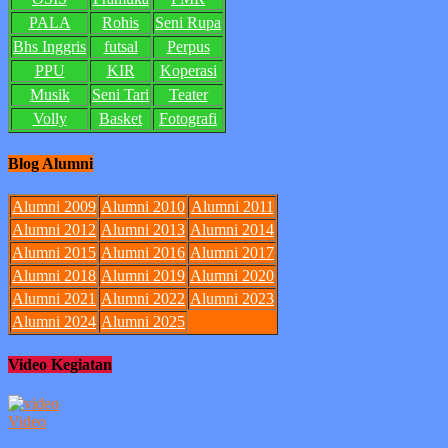
PALA
Rohis
Seni Rupa
Bhs Inggris
futsal
Perpus
PPU
KIR
Koperasi
Musik
Seni Tari
Teater
Volly
Basket
Fotografi
Blog Alumni
Alumni 2009
Alumni 2010
Alumni 2011
Alumni 2012
Alumni 2013
Alumni 2014
Alumni 2015
Alumni 2016
Alumni 2017
Alumni 2018
Alumni 2019
Alumni 2020
Alumni 2021
Alumni 2022
Alumni 2023
Alumni 2024
Alumni 2025
Video Kegiatan
Video