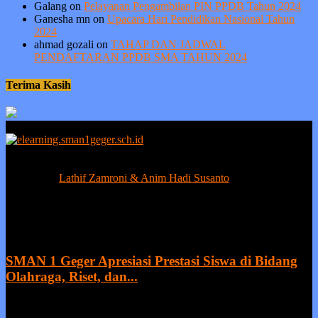
Galang
on
Pelayanan Pengambilan PIN PPDB Tahun 2024
Ganesha mn
on
Upacara Hari Pendidikan Nasional Tahun
2024
ahmad gozali
on
TAHAP DAN JADWAL
PENDAFTARAN PPDB SMA TAHUN 2024
Terima Kasih
Berprestasi tanpa ada kejujuran adalah sia-sia, sedangkan kejujuran
tanpa prestasi adalah suatu kemunduran.
Contact us:
Lathif Zamroni & Anim Hadi Susanto
EVEN MORE NEWS
SMAN 1 Geger Apresiasi Prestasi Siswa di Bidang
Olahraga, Riset, dan...
27 July 2026