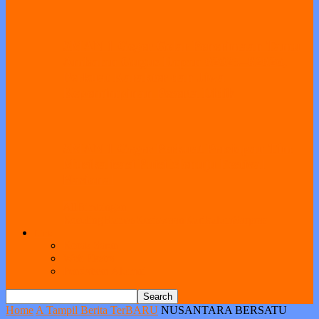
SMAN 1 Geger Gelar Penerimaan Tamu
Ambalan Gugus Depan 02025–02026,
Perkuat Karakter dan Jiwa
Kepemimpinan Peserta Didik
SMAN 1 Geger Perkuat Persiapan Tim
Musikalisasi Puisi Menuju Festival
Nasional
All
Bimbingan
Koseling
Humas
Kesiswaan
Kurikulum
Sarpras
Link
Kotak Saran
Web Ekstra
Pendataan Alumni
Home
A Tampil Berita TerBARU
NUSANTARA BERSATU