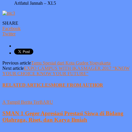
Arifatul Jannah – XI.5
SHARE
Facebook
Twitter
Previous article
Tamu Spesial dari Kota Gudeg Yogyakarta
Next article
EXPO CAMPUS WITH IKASMAGER 2017 “KNOW
YOUR CHOICE KNOW YOUR FUTURE”
RELATED ARTICLES
MORE FROM AUTHOR
A Tampil Berita TerBARU
SMAN 1 Geger Apresiasi Prestasi Siswa di Bidang
Olahraga, Riset, dan Karya Ilmiah