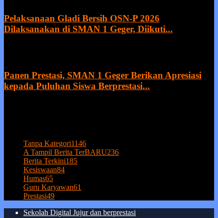
Pelaksanaan Gladi Bersih OSN-P 2026
Dilaksanakan di SMAN 1 Geger, Diikuti...
21 July 2026
Panen Prestasi, SMAN 1 Geger Berikan Apresiasi
kepada Puluhan Siswa Berprestasi...
20 July 2026
POPULAR CATEGORY
Tanpa Kategori
1146
A Tampil Berita TerBARU
236
Berita Terkini
185
Kesiswaan
84
Humas
65
Guru Karyawan
61
Prestasi
49
Sekolah Digital Jujur dan berprestasi