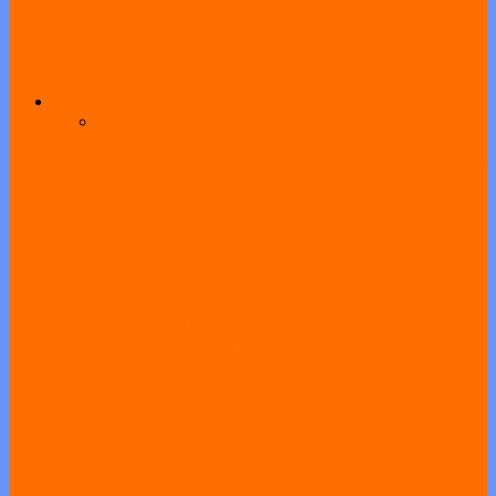
Jalur Prestasi Hasil Lomba PPDB 2024
All
Agenda
Pengumuman
Program
SMAN 1 Geger Apresiasi Prestasi Siswa di
Bidang Olahraga, Riset, dan Karya
Ilmiah
Pelaksanaan Gladi Bersih OSN-P 2026
Dilaksanakan di SMAN 1 Geger, Diikuti
22 Peserta dari Kabupaten Madiun
Panen Prestasi, SMAN 1 Geger Berikan
Apresiasi kepada Puluhan Siswa
Berprestasi pada Upacara Bendera