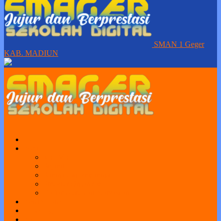
SMAN 1 Geger
KAB. MADIUN
Home
Profil
Visi Misi
Sejarah
Sarana dan Prasarana
Struktur Organisasi
Daftar Guru dan Karyawan
Portal Sekolah
e-Learning
Perpus