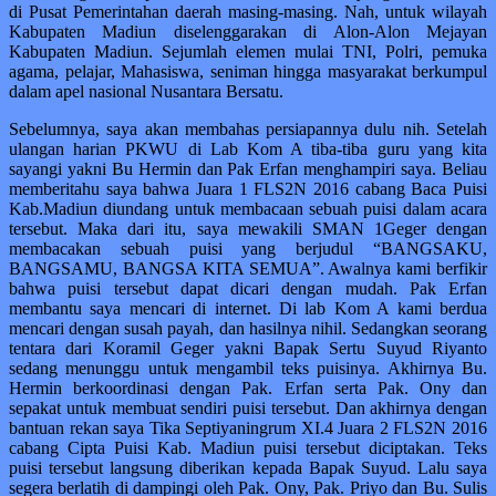
di Pusat Pemerintahan daerah masing-masing. Nah, untuk wilayah
Kabupaten Madiun diselenggarakan di Alon-Alon Mejayan
Kabupaten Madiun. Sejumlah elemen mulai TNI, Polri, pemuka
agama, pelajar, Mahasiswa, seniman hingga masyarakat berkumpul
dalam apel nasional Nusantara Bersatu.
Sebelumnya, saya akan membahas persiapannya dulu nih. Setelah
ulangan harian PKWU di Lab Kom A tiba-tiba guru yang kita
sayangi yakni Bu Hermin dan Pak Erfan menghampiri saya. Beliau
memberitahu saya bahwa Juara 1 FLS2N 2016 cabang Baca Puisi
Kab.Madiun diundang untuk membacaan sebuah puisi dalam acara
tersebut. Maka dari itu, saya mewakili SMAN 1Geger dengan
membacakan sebuah puisi yang berjudul “BANGSAKU,
BANGSAMU, BANGSA KITA SEMUA”. Awalnya kami berfikir
bahwa puisi tersebut dapat dicari dengan mudah. Pak Erfan
membantu saya mencari di internet. Di lab Kom A kami berdua
mencari dengan susah payah, dan hasilnya nihil. Sedangkan seorang
tentara dari Koramil Geger yakni Bapak Sertu Suyud Riyanto
sedang menunggu untuk mengambil teks puisinya. Akhirnya Bu.
Hermin berkoordinasi dengan Pak. Erfan serta Pak. Ony dan
sepakat untuk membuat sendiri puisi tersebut. Dan akhirnya dengan
bantuan rekan saya Tika Septiyaningrum XI.4 Juara 2 FLS2N 2016
cabang Cipta Puisi Kab. Madiun puisi tersebut diciptakan. Teks
puisi tersebut langsung diberikan kepada Bapak Suyud. Lalu saya
segera berlatih di dampingi oleh Pak. Ony, Pak. Priyo dan Bu. Sulis