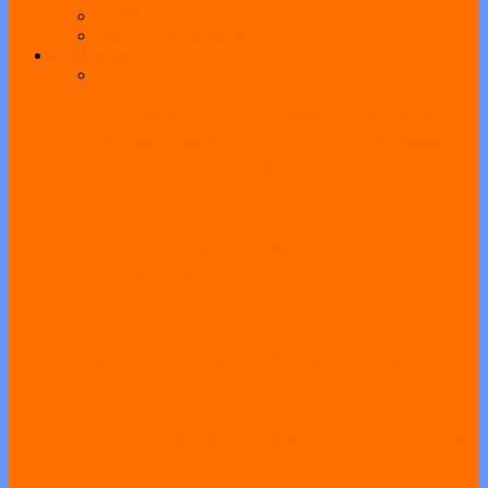
e-Library
Web Perpus Taman Ilmu
Pengumuman
Pelaksanaan Gladi Bersih OSN-P 2026
Dilaksanakan di SMAN 1 Geger, Diikuti
22 Peserta dari Kabupaten Madiun
Pelayanan Pengambilan PIN PPDB
Tahun 2024
Jalur Zonasi SMA PPDB Tahun 2024
Jalur Prestasi Nilai Akademik PPDB 2024