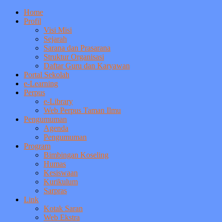
Home
Profil
Visi Misi
Sejarah
Sarana dan Prasarana
Struktur Organisasi
Daftar Guru dan Karyawan
Portal Sekolah
e-Learning
Perpus
e-Library
Web Perpus Taman Ilmu
Pengumuman
Agenda
Pengumuman
Program
Bimbingan Koseling
Humas
Kesiswaan
Kurikulum
Sarpras
Link
Kotak Saran
Web Ekstra