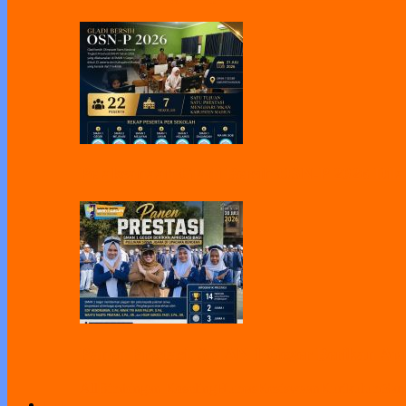
Pelaksanaan Gladi Bersih OSN-P 2026 Dila
Panen Prestasi, SMAN 1 Geger Berikan Apr
All
Bimbingan Koseling
Humas
Kesiswaan
Kurikulum
Sar
Link