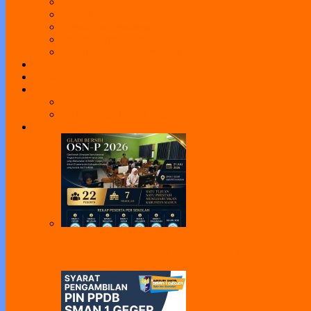
Visi Misi
Sejarah
Sarana dan Prasarana
Struktur Organisasi
Daftar Guru dan Karyawan
Portal Sekolah
e-Learning
Perpus
e-Library
Web Perpus Taman Ilmu
Pengumuman
Pelaksanaan Gladi Bersih OSN-P 2026 Dila