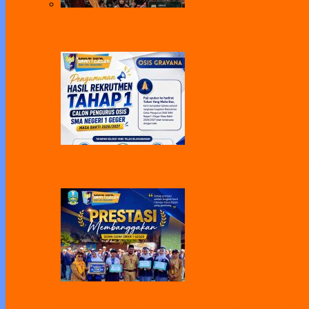
SMAN 1 Geger Kenalkan Saka Bakti Husa
PENGUMUMAN HASIL REKRUTMEN TAH
SMAN 1 Geger Apresiasi Prestasi Siswa di 