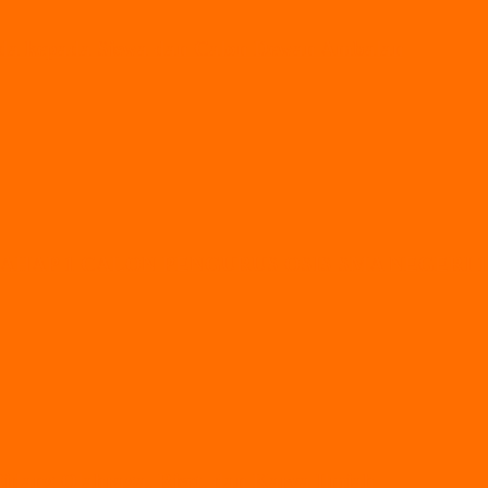
da kepada Siswa dan Calon Dewan Ambalan
AP 1 CALON PENGURUS OSIS SMA NEGERI 1 
Bidang Olahraga, Riset, dan Karya Ilmiah