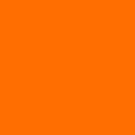
ksanakan di SMAN 1 Geger, Diikuti 22 Peserta dari
esiasi kepada Puluhan Siswa Berprestasi pada Upaca
pras