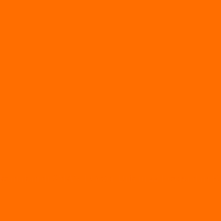
ksanakan di SMAN 1 Geger, Diikuti 22 Peserta dari