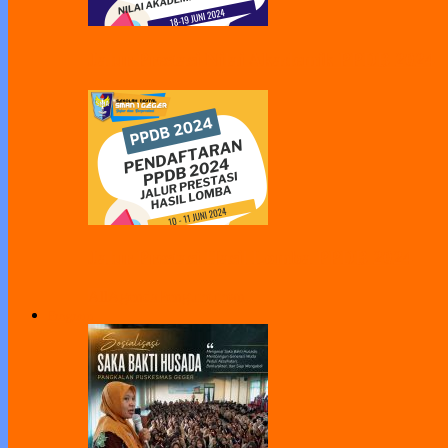
Jalur Prestasi Nilai Akademik PPDB 2024
Jalur Prestasi Hasil Lomba PPDB 2024
All
Agenda
Pengumuman
Program