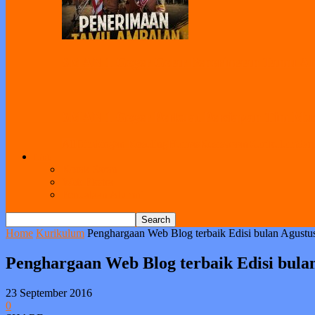
SMAN 1 Geger Gelar Penerimaan Tamu Amb
SMAN 1 Geger Perkuat Persiapan Tim Musik
All
Bimbingan Koseling
Humas
Kesiswaan
Kurikulum
Sar
Link
Kotak Saran
Web Ekstra
Pendataan Alumni
Home
Kurikulum
Penghargaan Web Blog terbaik Edisi bulan Agustu
Penghargaan Web Blog terbaik Edisi bula
23 September 2016
0