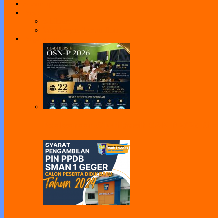
e-Learning
Perpus
e-Library
Web Perpus Taman Ilmu
Pengumuman
Pelaksanaan Gladi Bersih OSN-P 2026 Dila