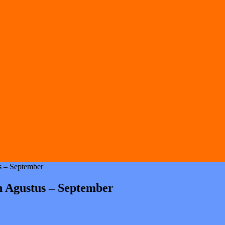
alan Gugus Depan 02025–02026, Perkuat Karakter 
alisasi Puisi Menuju Festival Nasional
pras
s – September
n Agustus – September