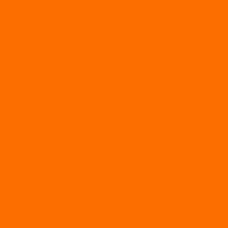
ksanakan di SMAN 1 Geger, Diikuti 22 Peserta dari
esiasi kepada Puluhan Siswa Berprestasi pada Upaca