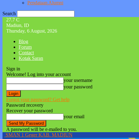
Pendataan Alumni
Search
27.7
C
Madiun, ID
Thursday, 6 August, 2026
Blog
Forum
Contact
Kotak Saran
Sign in
Welcome! Log into your account
your username
your password
Forgot your password? Get help
Password recovery
Recover your password
your email
A password will be e-mailed to you.
SMAN 1 Geger KAB. MADIUN