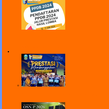
Jalur Prestasi Hasil Lomba PPDB 2024
All
Agenda
Pengumuman
Program
SMAN 1 Geger Apresiasi Prestasi Siswa di 