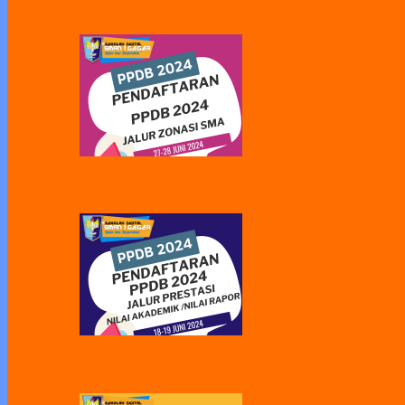
Pelayanan Pengambilan PIN PPDB Tahun
Jalur Zonasi SMA PPDB Tahun 2024
Jalur Prestasi Nilai Akademik PPDB 2024