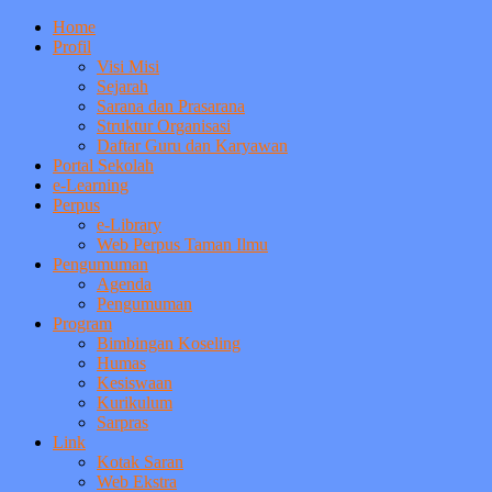
Home
Profil
Visi Misi
Sejarah
Sarana dan Prasarana
Struktur Organisasi
Daftar Guru dan Karyawan
Portal Sekolah
e-Learning
Perpus
e-Library
Web Perpus Taman Ilmu
Pengumuman
Agenda
Pengumuman
Program
Bimbingan Koseling
Humas
Kesiswaan
Kurikulum
Sarpras
Link
Kotak Saran
Web Ekstra