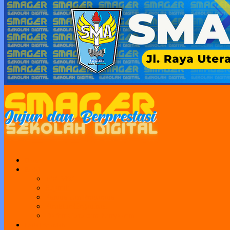
Home
Profil
Visi Misi
Sejarah
Sarana dan Prasarana
Struktur Organisasi
Daftar Guru dan Karyawan
Portal Sekolah